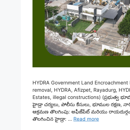
HYDRA Government Land Encroachment R
removal, HYDRA, Afizpet, Rayadurg, HYDRA
Estates, illegal constructions) (ప్రభుత్వ భూమ
హైడ్రా చర్యలు, పోలీసు కేసులు, భూముల రక్షణ, నార్న
ఆక్రమణ తొలగింపు: అఫీజ్‌పేట్ మరియు రాయదుర్గ
తొలగించిన హైడ్రా: …
Read more