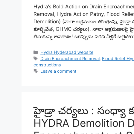
Hydra’s Bold Action on Drain Encroachme
Removal, Hydra Action Patny, Flood Relie
Demolition) (నాలా ఆక్రమణల తొలగింపు, హైడ్రా చ
కూల్చివేత, GHMC చర్యలు). నాలా ఆక్రమణలపై హైడ్రా
తీసుకున్న అవకాశం! ఒకప్పుడు వరద నీళ్లకే బలైప
Categories
Hydra Hyderabad website
Tags
Drain Encroachment Removal
,
Flood Relief H
constructions
Leave a comment
హైడ్రా చర్యలు : సంధ్యా 
HYDRA Demolition Dr