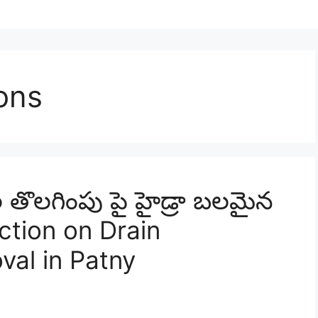
ions
 తొలగింపు పై హైడ్రా బలమైన
Action on Drain
al in Patny