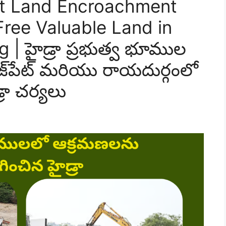
t Land Encroachment
Free Valuable Land in
 | హైడ్రా ప్రభుత్వ భూముల
జ్‌పేట్ మరియు రాయదుర్గంలో
రా చర్యలు