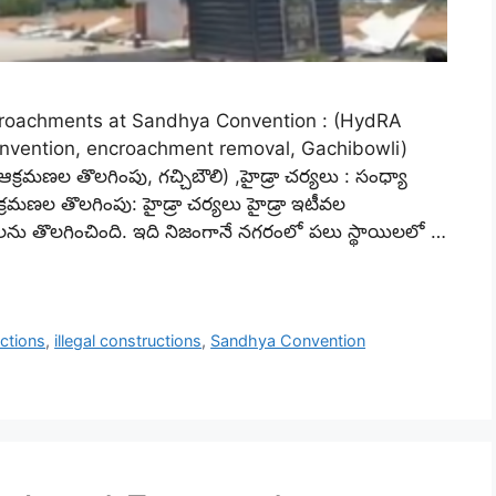
croachments at Sandhya Convention : (HydRA
Convention, encroachment removal, Gachibowli)
, ఆక్రమణల తొలగింపు, గచ్చిబౌలి) ,హైడ్రా చర్యలు : సంధ్యా
 ఆక్రమణల తొలగింపు: హైడ్రా చర్యలు హైడ్రా ఇటీవల
రమణలను తొలగించింది. ఇది నిజంగానే నగరంలో పలు స్థాయిలలో …
ctions
,
illegal constructions
,
Sandhya Convention