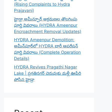
(Rising Complaints to Hydra
Prajavani)
హైడ్రా అమీన్పూర్ ఆక్రమణల తొలగింపు
పూర్తి వివరాలు (HYDRA Ameenpur
Encroachment Removal Updates)
HYDRA Ameenpur Demolition:
అమీన్‌పూర్‌లో HYDRA భారీ ఆపరేషన్
పూర్తి వివరాలు (Complete Operation
Details)
HYDRA Revives Pragathi Nagar
Lake | ప్రగతినగర్ చెరువుకు మళ్లీ ఊపిరి
పోసిన హైడ్రా