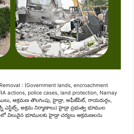
emoval : (Government lands, encroachment
 actions, police cases, land protection, Narnay
ులు, ఆక్రమణ తొలగింపు, హైడ్రా, అఫీజ్‌పేట్, రాయదుర్గం,
ే ఎస్టేట్స్, అక్రమ నిర్మాణాలు) హైడ్రా ప్రభుత్వ భూముల
ంలో విలువైన భూములకు హైడ్రా చర్యలు ఆక్రమణలను