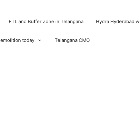
FTL and Buffer Zone in Telangana
Hydra Hyderabad w
emolition today
Telangana CMO