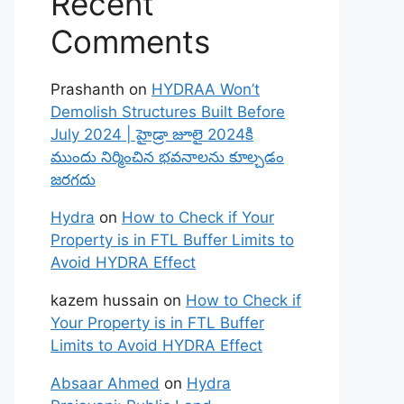
Recent
Comments
Prashanth
on
HYDRAA Won’t
Demolish Structures Built Before
July 2024 | హైడ్రా జూలై 2024కి
ముందు నిర్మించిన భవనాలను కూల్చడం
జరగదు
Hydra
on
How to Check if Your
Property is in FTL Buffer Limits to
Avoid HYDRA Effect
kazem hussain
on
How to Check if
Your Property is in FTL Buffer
Limits to Avoid HYDRA Effect
Absaar Ahmed
on
Hydra