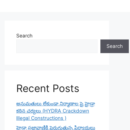
Search
Search
Recent Posts
అనుమతులు లేకుండా నిర్మాణాల పై హైడ్రా
కఠిన చర్యలు (HYDRA Crackdown
Illegal Constructions )
హైడ్రా ప్రజావాణికి పెరుగుతున్న ఫిర్యాదులు