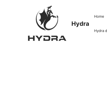
Skip
to
content
Home
Hydra
Hydra d