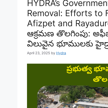
HYDRA’s Governmen
Removal: Efforts to 
Afizpet and Rayadurg
ఆక్రమణ తొలగింపు: అఫీ
విలువైన భూములకు హైడ్
April 23, 2025
by
Hydra