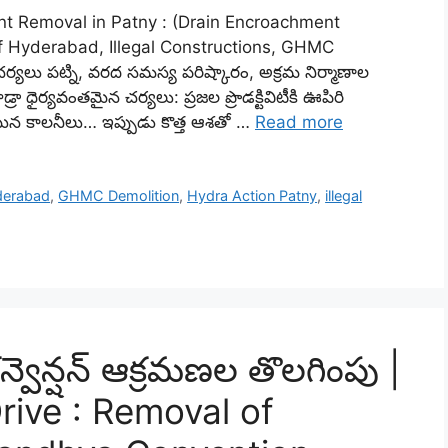
nt Removal in Patny : (Drain Encroachment
f Hyderabad, Illegal Constructions, GHMC
ర్యలు పట్ని, వరద సమస్య పరిష్కారం, అక్రమ నిర్మాణాల
 ధైర్యవంతమైన చర్యలు: ప్రజల ప్రొడక్టివిటీకి ఊపిరి
ోయిన కాలనీలు… ఇప్పుడు కొత్త ఆశతో …
Read more
yderabad
,
GHMC Demolition
,
Hydra Action Patny
,
illegal
కన్వెన్షన్ ఆక్రమణల తొలగింపు |
ive : Removal of