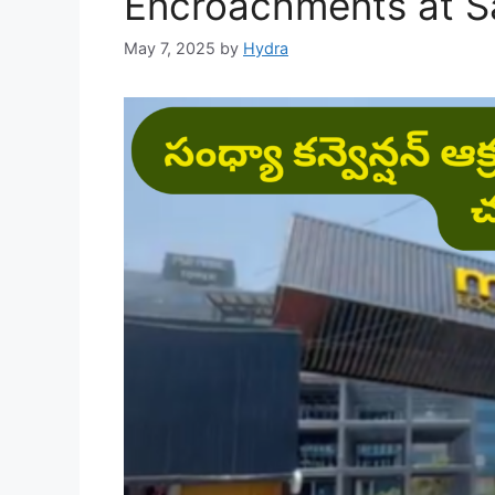
Encroachments at S
May 7, 2025
by
Hydra