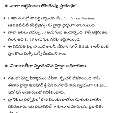
🔹
నాలా ఆక్రమణల తొలగింపు ప్రారంభం!
Patny సెంటర్లో నాలపై నిర్మించిన
illegitimate constructions
(అలెజిటిమేట్ కన్‌స్ట్రక్షన్స్) ను హైడ్రా ధైర్యంగా తొలగించింది.
నాలా అసలు వెడల్పు 70 అడుగులు ఉండాల్సింది. కానీ ఆక్రమణల
వలన అది 15-18 అడుగుల వరకు తగ్గిపోయింది.
ఈ పరిమితి వల్ల పాయిగ కాలనీ, వేమాన నగర్, BHEL కాలనీ వంటి
ప్రాంతాలు మళ్ళీ మళ్ళీ నీటమునిగాయి.
🔹
నిజాయితీగా స్పందించిన హైడ్రా అధికారులు
గతంలో ఎన్నో ఫిర్యాదులు చేసినా, స్పందన లేకపోయింది. కానీ
ఈసారి హైడ్రా కమిషనర్ శ్రీ ఏవీ రంగనాథ్ గారు స్వయంగా GHMC,
ఇరిగేషన్ అధికారులతో పరిశీలించారు.
స్థానికులు సెల్ఫోన్లలో పాత ముంపు ఫోటోలు చూపించి బాధను
వివరించారు. ఇది ఎమోషనల్ గా కూడా అధికారులను ప్రభావితం