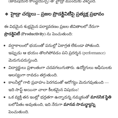
(జుడీషియల్ కాంప్లైయన్స్) తో హైడ్రా ముందుకు వెళ్ళింది.
🔹
హైడ్రా చర్యలు – ప్రజల ప్రొడక్టివిటీపై ప్రత్యక్ష ప్రభావం
ఈ విధమైన శుభ్రమైన పర్యావరణం ప్రజల జీవితాలలో నేరుగా
ప్రొడక్టివిటీ (Productivity)
ను పెంచుతుంది:
వర్షాకాలంలో భయంతో పనుల్లో ఏకాగ్రత లేకుండా పోతుంది.
ఇప్పుడు ఆ భయం తొలగిపోవడం పని ప్రదర్శన (performance)
మెరుగుపరుస్తుంది.
విద్యార్థులు ప్రశాంతంగా చదవగలుగుతారు. ఉద్యోగులు ఆఫీసులకు
ఆలస్యంగా రావడం తగ్గుతుంది.
కాలనీల్లో గాలి ప్రవాహం పెరగడంతో ఆరోగ్యం మెరుగవుతుంది —
ఇది సాఫ్ట్ అయినా చాలా కీలకమైన విషయం!
మానసిక స్థితి
ఒక వ్యక్తి తన ఇంట్లో భద్రతగా ఉన్నాడన్న నమ్మకంతో
మానవ సామర్థ్యాన్ని
బలోపేతం అవుతుంది, ఇది నేరుగా
పెంచుతుంది.