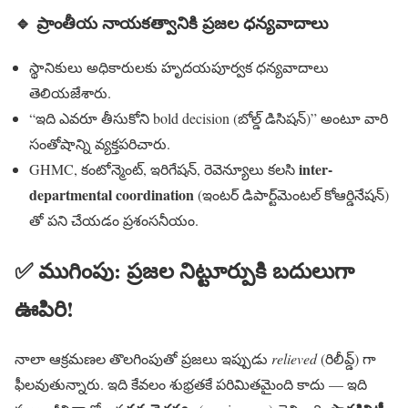
🔹
ప్రాంతీయ నాయకత్వానికి ప్రజల ధన్యవాదాలు
స్థానికులు అధికారులకు హృదయపూర్వక ధన్యవాదాలు
తెలియజేశారు.
“ఇది ఎవరూ తీసుకోని bold decision (బోల్డ్ డిసిషన్)” అంటూ వారి
సంతోషాన్ని వ్యక్తపరిచారు.
inter-
GHMC, కంటోన్మెంట్, ఇరిగేషన్, రెవెన్యూలు కలసి
departmental coordination
(ఇంటర్ డిపార్ట్‌మెంటల్ కోఆర్డినేషన్)
తో పని చేయడం ప్రశంసనీయం.
✅
ముగింపు: ప్రజల నిట్టూర్పుకి బదులుగా
ఊపిరి!
నాలా ఆక్రమణల తొలగింపుతో ప్రజలు ఇప్పుడు
relieved
(రిలీవ్డ్) గా
ఫీలవుతున్నారు. ఇది కేవలం శుభ్రతకే పరిమితమైంది కాదు — ఇది