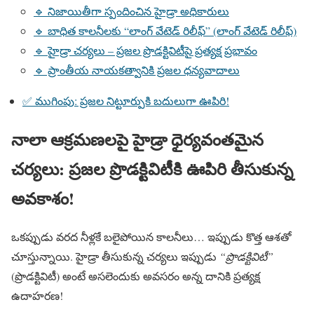
🔹 నిజాయితీగా స్పందించిన హైడ్రా అధికారులు
🔹 బాధిత కాలనీలకు “లాంగ్ వేటెడ్ రిలీఫ్” (లాంగ్ వేటెడ్ రిలీఫ్)
🔹 హైడ్రా చర్యలు – ప్రజల ప్రొడక్టివిటీపై ప్రత్యక్ష ప్రభావం
🔹 ప్రాంతీయ నాయకత్వానికి ప్రజల ధన్యవాదాలు
✅ ముగింపు: ప్రజల నిట్టూర్పుకి బదులుగా ఊపిరి!
నాలా ఆక్రమణలపై హైడ్రా ధైర్యవంతమైన
చర్యలు: ప్రజల ప్రొడక్టివిటీకి ఊపిరి తీసుకున్న
అవకాశం!
ఒకప్పుడు వరద నీళ్లకే బలైపోయిన కాలనీలు… ఇప్పుడు కొత్త ఆశతో
చూస్తున్నాయి. హైడ్రా తీసుకున్న చర్యలు ఇప్పుడు
“ప్రొడక్టివిటీ”
(ప్రొడక్టివిటీ) అంటే అసలెందుకు అవసరం అన్న దానికి ప్రత్యక్ష
ఉదాహరణ!