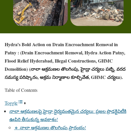
Hydra’s Bold Action on Drain Encroachment Removal in
Patny : (Drain Encroachment Removal, Hydra Action Patny,
Flood Relief Hyderabad, Illegal Constructions, GHMC
Demolition) (నాలా ఆక్రమణల తొలగింపు, హైడ్రా చర్యలు పట్ని, వరద
సమస్య పరిష్కారం, అక్రమ నిర్మాణాల కూల్చివేత, GHMC చర్యలు).
Table of Contents
Toggle
నాలా ఆక్రమణలపై హైడ్రా ధైర్యవంతమైన చర్యలు: ప్రజల ప్రొడక్టివిటీకి
ఊపిరి తీసుకున్న అవకాశం!
🔹 నాలా ఆక్రమణల తొలగింపు ప్రారంభం!