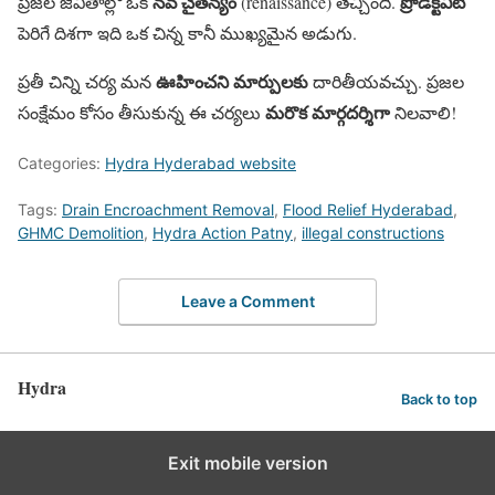
నవ చైతన్యం
ప్రొడక్టివిటీ
ప్రజల జీవితాల్లో ఒక
(renaissance) తెచ్చింది.
పెరిగే దిశగా ఇది ఒక చిన్న కానీ ముఖ్యమైన అడుగు.
ఊహించని మార్పులకు
ప్రతీ చిన్ని చర్య మన
దారితీయవచ్చు. ప్రజల
మరొక మార్గదర్శిగా
సంక్షేమం కోసం తీసుకున్న ఈ చర్యలు
నిలవాలి!
Categories:
Hydra Hyderabad website
Tags:
Drain Encroachment Removal
,
Flood Relief Hyderabad
,
GHMC Demolition
,
Hydra Action Patny
,
illegal constructions
Leave a Comment
Hydra
Back to top
Exit mobile version