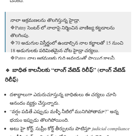
చేసింది.
నాలా ఆక్రమణలను తొలగిస్తున్న హైడ్రా.
🔷Patny సెంటర్ లో నాలాపై నిర్మించిన వాణిజ్య కట్టడాలను
తొలగింపు.
🔷70 అడుగుల విస్తీర్ణంలో ఉండాల్సిన నాల కబ్జాలతో 15 నుంచి
18 అడుగులకు పరిమితమైన చోట హైడ్రా చర్యలు.
🔷Patny నాల ఆక్రమణకు గురి అవ్వడంతో పాయిగ కాలనీ,
patny కాంపౌండ్, patny కాలనీ, విమాన…
🔹
బాధిత కాలనీలకు “లాంగ్ వేటెడ్ రిలీఫ్” (లాంగ్ వేటెడ్
pic.twitter.com/PQw8WAH2EF
రిలీఫ్)
— HYDRAA (@Comm_HYDRAA)
June 6, 2025
దశాబ్దాలుగా ఎదురుచూస్తున్న బాధితులు ఈ చర్యలు చూసి
ఆనందం వ్యక్తం చేస్తున్నారు.
“వర్షం పడితే ఎప్పుడు మళ్ళీ నీటిలో మునిగిపోతామా?” అన్న
భయం ఇప్పుడు తొలగిపోయింది.
అటు హై కోర్ట్, సుప్రీం కోర్ట్ తీర్పులను పాటిస్తూ
judicial compliance