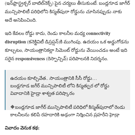
(ఇన్‌ఫ్రాస్ట్రక్చర్ బాటిల్‌నెక్స్) పైన చర్యలు తీసుకుంటే. బండ్లగూడ జాగీర్
మున్సిపాలిటీ పరిధిలోని కిస్మత్‌పురా రోడ్డును చూసినప్పుడు నాకు
అదే అనిపించింది.
connectivity
ఇది కేవలం రోడ్డు కాదు, రెండు కాలనీల మధ్య
disruption
(కనెక్టివిటీ డిస్రప్షన్)కి ముగింపు. ఉదయం ఒక అడ్డుగోడను
కూల్చటం, సాయంత్రానికల్లా సిమెంట్ రోడ్డును వేయించడం అంటే ఇది
responsiveness
సరైన
(రెస్పాన్సివ్) పరిపాలనకి నిదర్శనం.
ఉద‌యం కూల్చివేత‌.. సాయంత్రానికి సీసీ రోడ్డు…
బండ్లగూడ జగీర్ మున్సిపాలిటీ లోని కిస్మత్పుర లో రోడ్డు
వివాదానికి హైడ్రా శాశ్వ‌త ప‌రిష్కారం
🔶బండ్ల‌గూడ జాగీర్ మున్సిపాలిటీ ప‌రిధిలో కిస్మ‌త్‌పురాలో రెండు
కాలనీలను కలిపే ర‌హ‌దారికి అడ్డంగా నిర్మించిన ప్ర‌హ‌రీని హైడ్రా
సోమ‌వారం తొల…
pic.twitter.com/IUReCZEIU7
వివాదం వెనుక కథ:
— HYDRAA (@Comm_HYDRAA)
March 17, 2025