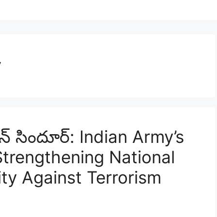
y
్ సిందూర్: Indian Army’s
Strengthening National
ity Against Terrorism