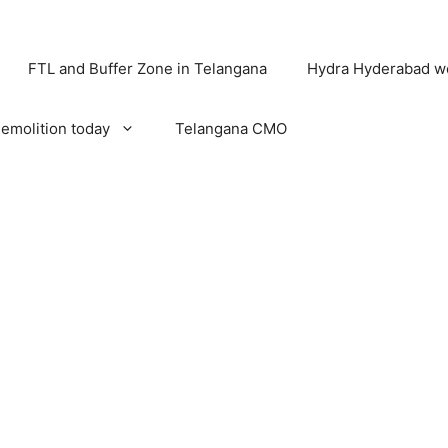
FTL and Buffer Zone in Telangana
Hydra Hyderabad w
emolition today
Telangana CMO