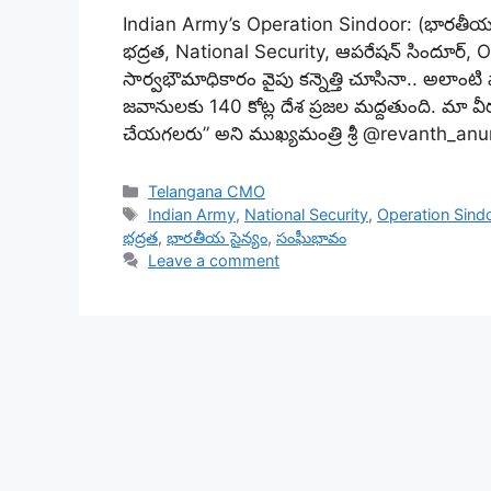
Indian Army’s Operation Sindoor: (భారతీయ 
భద్రత, National Security, ఆపరేషన్ సిందూర్, 
సార్వభౌమాధికారం వైపు కన్నెత్తి చూసినా.. అలాంటి
జవానులకు 140 కోట్ల దేశ ప్రజల మద్దతుంది. మా 
చేయగలరు” అని ముఖ్యమంత్రి శ్రీ @revanth_an
Categories
Telangana CMO
Tags
Indian Army
,
National Security
,
Operation Sind
భద్రత
,
భారతీయ సైన్యం
,
సంఘీభావం
Leave a comment