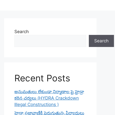
Search
Search
Recent Posts
అనుమతులు లేకుండా నిర్మాణాల పై హైడ్రా
కఠిన చర్యలు (HYDRA Crackdown
Illegal Constructions )
హైడ్రా ప్రజావాణికి పెరుగుతున్న ఫిర్యాదులు