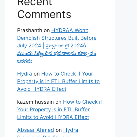
Recent
Comments
Prashanth
on
HYDRAA Won’t
Demolish Structures Built Before
July 2024 | హైడ్రా జూలై 2024కి
ముందు నిర్మించిన భవనాలను కూల్చడం
జరగదు
Hydra
on
How to Check if Your
Property is in FTL Buffer Limits to
Avoid HYDRA Effect
kazem hussain
on
How to Check if
Your Property is in FTL Buffer
Limits to Avoid HYDRA Effect
Absaar Ahmed
on
Hydra