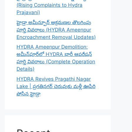
(Rising Complaints to Hydra
Prajavani)
హైడ్రా అమీన్పూర్ ఆక్రమణల తొలగింపు
పూర్తి వివరాలు (HYDRA Ameenpur
Encroachment Removal Updates)
HYDRA Ameenpur Demolition:
అమీన్‌పూర్‌లో HYDRA భారీ ఆపరేషన్
పూర్తి వివరాలు (Complete Operation
Details)
HYDRA Revives Pragathi Nagar
Lake | ప్రగతినగర్ చెరువుకు మళ్లీ ఊపిరి
పోసిన హైడ్రా