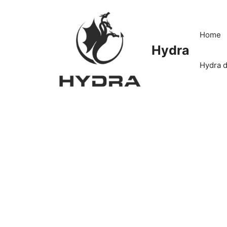
Skip
to
content
Home
Hydra
Hydra d