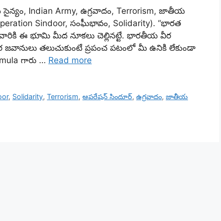
సైన్యం, Indian Army, ఉగ్రవాదం, Terrorism, జాతీయ
Operation Sindoor, సంఘీభావం, Solidarity). “భారత
 వారికి ఈ భూమి మీద నూకలు చెల్లినట్టే. భారతీయ వీర
వీర జవానులు తలుచుకుంటే ప్రపంచ పటంలో మీ ఉనికి లేకుండా
umula గారు …
Read more
oor
,
Solidarity
,
Terrorism
,
ఆపరేషన్ సిందూర్
,
ఉగ్రవాదం
,
జాతీయ