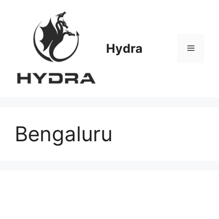
Skip
to
content
Hydra
Menu
Bengaluru