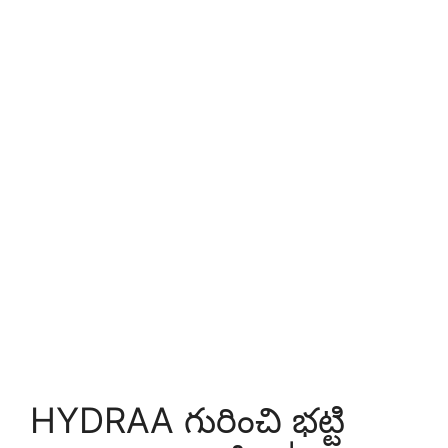
HYDRAA గురించి భట్టి