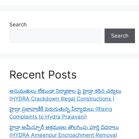
Search
Search
Recent Posts
అనుమతులు లేకుండా నిర్మాణాల పై హైడ్రా కఠిన చర్యలు
(HYDRA Crackdown Illegal Constructions )
హైడ్రా ప్రజావాణికి పెరుగుతున్న ఫిర్యాదులు (Rising
Complaints to Hydra Prajavani)
హైడ్రా అమీన్పూర్ ఆక్రమణల తొలగింపు పూర్తి వివరాలు
(HYDRA Ameenpur Encroachment Removal