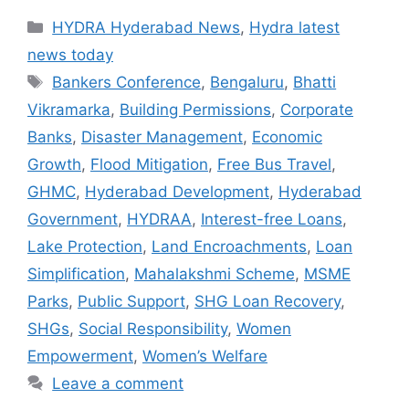
Categories
HYDRA Hyderabad News
,
Hydra latest
news today
Tags
Bankers Conference
,
Bengaluru
,
Bhatti
Vikramarka
,
Building Permissions
,
Corporate
Banks
,
Disaster Management
,
Economic
Growth
,
Flood Mitigation
,
Free Bus Travel
,
GHMC
,
Hyderabad Development
,
Hyderabad
Government
,
HYDRAA
,
Interest-free Loans
,
Lake Protection
,
Land Encroachments
,
Loan
Simplification
,
Mahalakshmi Scheme
,
MSME
Parks
,
Public Support
,
SHG Loan Recovery
,
SHGs
,
Social Responsibility
,
Women
Empowerment
,
Women’s Welfare
Leave a comment