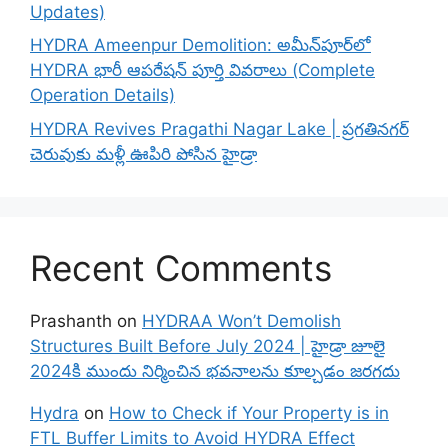
Updates)
HYDRA Ameenpur Demolition: అమీన్‌పూర్‌లో
HYDRA భారీ ఆపరేషన్ పూర్తి వివరాలు (Complete
Operation Details)
HYDRA Revives Pragathi Nagar Lake | ప్రగతినగర్
చెరువుకు మళ్లీ ఊపిరి పోసిన హైడ్రా
Recent Comments
Prashanth
on
HYDRAA Won’t Demolish
Structures Built Before July 2024 | హైడ్రా జూలై
2024కి ముందు నిర్మించిన భవనాలను కూల్చడం జరగదు
Hydra
on
How to Check if Your Property is in
FTL Buffer Limits to Avoid HYDRA Effect