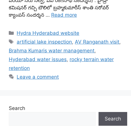
ఏరియా నీరు నిల్వ, ఏవీ రంగనాథ్ సందర్శన) . హైడ్రా
కమిషనర్ గచ్చి బౌలిలో బ్రహ్మకుమారీస్ శాంతి సరోవర్
క్యాంపస్ సందర్శన …
Read more
Categories
Hydra Hyderabad website
Tags
artificial lake inspection
,
AV Ranganath visit
,
Brahma Kumaris water management
,
Hyderabad water issues
,
rocky terrain water
retention
Leave a comment
Search
Search