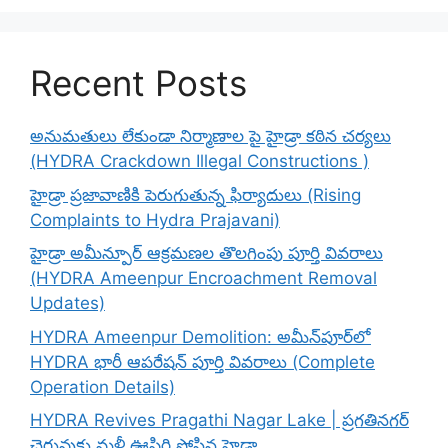
Recent Posts
అనుమతులు లేకుండా నిర్మాణాల పై హైడ్రా కఠిన చర్యలు
(HYDRA Crackdown Illegal Constructions )
హైడ్రా ప్రజావాణికి పెరుగుతున్న ఫిర్యాదులు (Rising
Complaints to Hydra Prajavani)
హైడ్రా అమీన్పూర్ ఆక్రమణల తొలగింపు పూర్తి వివరాలు
(HYDRA Ameenpur Encroachment Removal
Updates)
HYDRA Ameenpur Demolition: అమీన్‌పూర్‌లో
HYDRA భారీ ఆపరేషన్ పూర్తి వివరాలు (Complete
Operation Details)
HYDRA Revives Pragathi Nagar Lake | ప్రగతినగర్
చెరువుకు మళ్లీ ఊపిరి పోసిన హైడ్రా