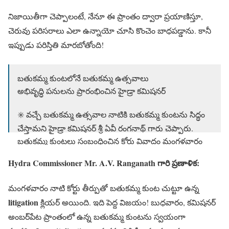
నిజాయితీగా చెప్పాలంటే, నేనూ ఈ ప్రాంతం ద్వారా ప్రయాణిస్తూ,
చెరువు పరిసరాలు ఎలా ఉన్నాయో చూసి కొంచెం బాధపడ్డాను. కానీ
ఇప్పుడు పరిస్తితి మారబోతోంది!
బతుకమ్మ కుంటలోనే బతుకమ్మ ఉత్సవాలు
అభివృద్ధి ప‌నులను ప్రారంభించిన హైడ్రా క‌మిష‌న‌ర్‌
✳️ వచ్చే బతుకమ్మ ఉత్సవాల నాటికి బతుకమ్మ కుంటను సిద్ధం
చేస్తామని హైడ్రా కమిషనర్ శ్రీ ఏవీ రంగనాథ్ గారు చెప్పారు.
బతుకమ్మ కుంటలు సంబంధించిన కోర్టు వివాదం మంగళవారం
పరిష్కారమయ్యిందన్నారు. బుధవారం…
Hydra Commissioner Mr. A.V. Ranganath గారి ప్రణాళిక:
pic.twitter.com/zsvBQ5DiJj
— HYDRAA (@Comm_HYDRAA)
April 23, 2025
మంగళవారం నాటి కోర్టు తీర్పుతో బతుకమ్మ కుంట చుట్టూ ఉన్న
litigation
క్లియర్ అయింది. ఇది పెద్ద విజయం! బుధవారం, కమిషనర్
అంబర్‌పేట ప్రాంతంలో ఉన్న బతుకమ్మ కుంటను స్వయంగా