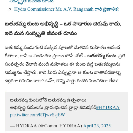
సంస్కృతి జీవంత రూపం
Hydra Commissioner Mr. A.V. Ranganath గారి ప్రణాళిక:
బతుకమ్మ కుంట అభివృద్ధి – ఒక సాధారణ చెరువు కాదు,
ఇది మన సంస్కృతి జీవంత రూపం
బతుకమ్మ పండుగంటే మక్కిన పూలతో మేళవిన మహిళల ఆనంద
బతుకమ్మ కుంట
గీతాలు, కానీ ఆ పండుగకు ప్రాణం పోసే చోటే –
. ప్రతి
సంవత్సరం వేలాది మంది మహిళలు ఈ కుంట వద్ద బతుకమ్మలను
నిమజ్జనం చేస్తారు. కానీ మీరు ఎప్పుడైనా ఆ కుంట వాతావరణాన్ని
దగ్గరగా గమనించారా? ఓహ్, కొన్ని సార్లు కంటికి మంచిదిగా లేదు!
బతుకమ్మ కుంటలోనే బతుకమ్మ ఉత్సవాలు
అభివృద్ధి ప‌నులను ప్రారంభించిన హైడ్రా క‌మిష‌న‌ర్‌
#HYDRAA
pic.twitter.com/RTjwvSsjEW
— HYDRAA (@Comm_HYDRAA)
April 23, 2025