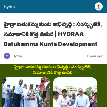
Hydra
హైడ్రా బతుకమ్మ కుంట అభివృద్ధి : సంస్కృతికి,
సమాజానికి కొత్త ఊపిరి | HYDRAA
Batukamma Kunta Development
Hydra
1 year ago