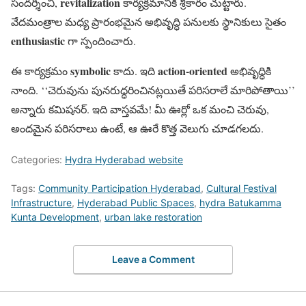
revitalization
సందర్శించి,
కార్యక్రమానికి శ్రీకారం చుట్టారు.
వేదమంత్రాల మధ్య ప్రారంభమైన అభివృద్ధి పనులకు స్థానికులు సైతం
enthusiastic
గా స్పందించారు.
symbolic
action-oriented
ఈ కార్యక్రమం
కాదు. ఇది
అభివృద్ధికి
నాంది. ‘‘చెరువును పునరుద్ధరించినట్లయితే పరిసరాలే మారిపోతాయి’’
అన్నారు కమిషనర్. ఇది వాస్తవమే! మీ ఊర్లో ఒక మంచి చెరువు,
అందమైన పరిసరాలు ఉంటే, ఆ ఊరే కొత్త వెలుగు చూడగలదు.
Categories:
Hydra Hyderabad website
Tags:
Community Participation Hyderabad
,
Cultural Festival
Infrastructure
,
Hyderabad Public Spaces
,
hydra Batukamma
Kunta Development
,
urban lake restoration
Leave a Comment