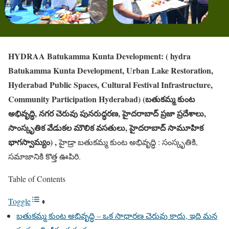
HYDRAA Batukamma Kunta Development: ( hydra
Batukamma Kunta Development, Urban Lake Restoration,
Hyderabad Public Spaces, Cultural Festival Infrastructure,
Community Participation Hyderabad) (బతుకమ్మ కుంట
అభివృద్ధి, నగర చెరువు పునరుద్ధరణ, హైదరాబాద్ ప్రజా ప్రదేశాలు,
సాంస్కృతిక వేడుకల మౌలిక వసతులు, హైదరాబాద్ సామూహిక
భాగస్వామ్యం) ,
హైడ్రా బతుకమ్మ కుంట అభివృద్ధి : సంస్కృతికి,
సమాజానికి కొత్త ఊపిరి.
Table of Contents
Toggle
బతుకమ్మ కుంట అభివృద్ధి – ఒక సాధారణ చెరువు కాదు, ఇది మన