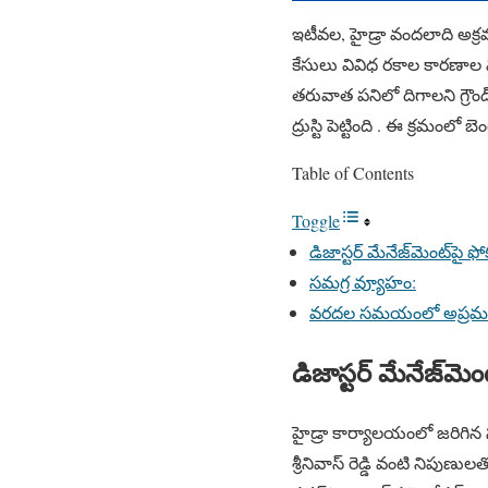
ఇటీవల, హైడ్రా వందలాది అక్ర
కేసులు వివిధ రకాల కారణాల వ
తరువాత పనిలో దిగాలని గ్రౌండ్
ద్రుస్టి పెట్టింది . ఈ క్రమం
Table of Contents
Toggle
డిజాస్టర్ మేనేజ్‌మెంట్‌పై 
సమగ్ర వ్యూహం:
వరదల సమయంలో అప్రమత
డిజాస్టర్ మేనేజ్‌మ
హైడ్రా కార్యాలయంలో జరిగిన స
శ్రీనివాస్ రెడ్డి వంటి నిపుణ