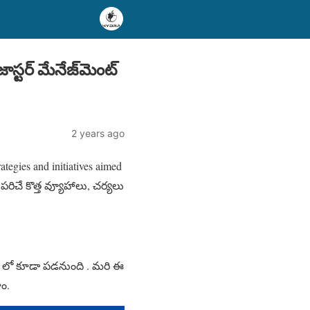
టర్ మేనేజ్‌మెంట్
2 years ago
tegies and initiatives aimed
గుపరిచే కొత్త వ్యూహాలు, చర్యలు
పని లో కూడా పడనుంది . మరి ఈ
ాం.