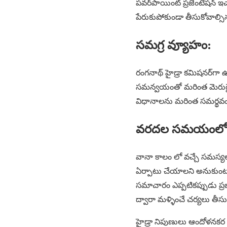
పవర్‌పాయింట్ ప్రజెంటేషన్ ఇచ
పేరుకుపోకుండా తీసుకోవాల్సి
సమగ్ర వ్యూహం:
రంగనాథ్ హైడ్రా కమిషనర్‌గా 
సమన్వయంతో మరింత మెరుగైన వ్
విధానాలను మరింత సమర్థవంత
వరదల సమయంలో అ
వానా కాలం లో వచ్చే సమస్యలన
ఏర్పాటు చేయాలని అనుకుంటున్న
సమాచారం ఎప్పటికప్పుడు ప్రజల
ద్వారా మళ్ళించే చర్యలు తీ
హైడ్రా నిపుణులు ఆందోళనకర పర