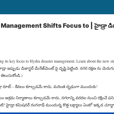
anagement Shifts Focus to | హైడ్రా డిజాస్
ng its key focus to Hydra disaster management. Learn about the new stra
ైడ్రా ఇప్పుడు డిజాస్టర్ మేనేజ్‌మెంట్ పై దృష్టి పెట్టింది. నగర రక్షణ ను మెరు
 తెలుసుకోండి.)
్రా రూట్ – కేవలం కూల్చడమే కాదు, మరింత దృఢంగా ముందుకు!
కేవలం అక్రమ నిర్మాణాలు కూల్చడమే కాదు, నగరాన్ని వరదల నుంచి రక్షించే 
ి? హైడ్రా కమిషనర్ రంగనాథ్ ముందున్న కొత్త లక్ష్యాలు ఏంటో ఇక్కడ చూద్ద