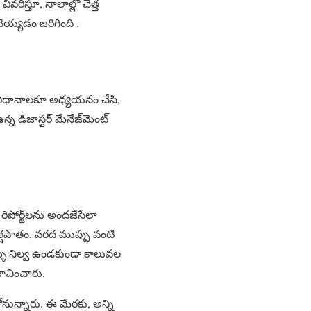
వరిస్తూ, నాలాల్లో చెత్త
చెయ్యడం జరిగింది .
్న విధానాలకూ అధ్యయనం చేసి,
 డిజాస్టర్ మేనేజ్‌మెంట్
ిపోర్ట్‌లను అందజేసేలా
 వర్షపాతం, వరద ముప్పు వంటి
ీళ్ళు నిల్వ ఉండకుండా కాలువల
సూచించారు.
ోనున్నారు. ఈ మేరకు, అన్ని