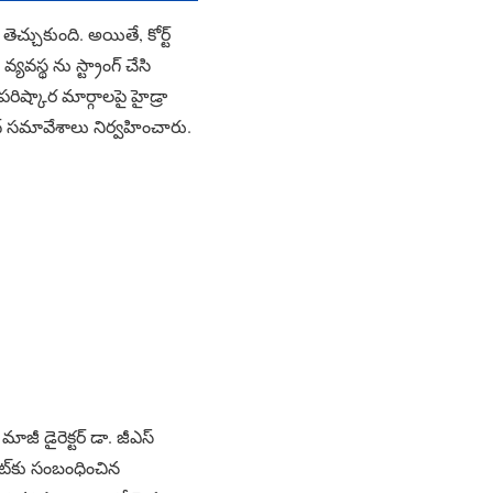
్చుకుంది. అయితే, కోర్ట్
స్థ ను స్ట్రాంగ్ చేసి
పరిష్కార మార్గాలపై హైడ్రా
నాథ్ సమావేశాలు నిర్వహించారు.
జీ డైరెక్టర్ డా. జీఎస్
ెంట్‌కు సంబంధించిన