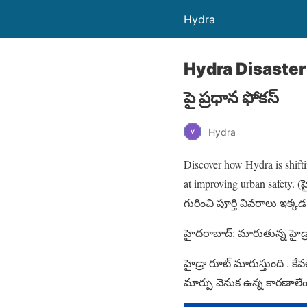
Hydra
Hydra Disaster M
పై ప్రధాన ఫోకస్
Hydra
Discover how Hydra is shifti
at improving urban safety. (హ
గురించి పూర్తి వివరాలు ఇక్కడ
హైదరాబాద్: మారుతున్న హైడ
హైడ్రా రూట్ మారుస్తుంది . 
మార్పు వెనుక ఉన్న కారణాలేంట