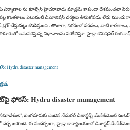
మ నిర్మాణాల ను కూల్చేసి హైదరాబాదు మాత్రమే కాకుండా దేశమంతటా పేరు తెచ
ల్ల కొంతకాలం ఎటువంటి డిమోలిషన్ చర్యలు తీసుకోవడం లేదు ముందుగా వ్యవ
 వ్రోక్ చేస్తునట్టు కనిపిస్తుంది . తాజాగా, నగరంలో వరదలు, వాటి కారణాలు, 
లో బెంగళూరులో అనుసరిస్తున్న విధానాలను పరిశీలిస్తూ, హైడ్రా కమిషనర్ రంగ
ఫోకస్: Hydra disaster management
్తత:
ెంట్‌పై ఫోకస్: Hydra disaster management
మావేశంలో, బెంగళూరుకు చెందిన నేచురల్ డిజాస్టర్స్ మేనేజ్‌మెంట్ సెంటర్ మా
ులతో చర్చ జరిగింది. ఈ సందర్భంగా, హైడ్రా కార్యాలయంలో డిజాస్టర్ మేనేజ్‌మ