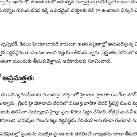
్చారు. ఇందులో, బెంగళూరులో అమర్చిన సెన్సార్ల వల్ల కలిగే ప్రయోజనాలను వి
న చర్యల గురించి వరద వస్తే ఎ విధమైన చర్యలకు రెడీ గా ఉండాలని డిస్కస్ 
ఉన్నప్పటికీ, కేవలం హైదరాబాదుకే కాకుండా, ఇతర పట్టణాల్లో అనుసరిస్తున
యవస్థను రూపొందించాలని నిర్ణయం తీసుకున్నారు. ప్రస్తుతం నగరంలో ఉన్న
ంగా ముందుకు తీసుకువెళ్లాలని అధికారులకు సూచించారు.
ప్రమత్తత:
ు పరిష్కరించేందుకు ముందస్తు చర్యలతో ప్రజలకు ప్రాంతాల వారీగా వెదర్ ర
ారు . గ్రేటర్ హైదరాబాదు పరిధిలో డివిజన్ల వారీగా వెదర్ స్టేషన్ల నుంచి
కు తెలిసేలా చెయ్యాలని హైడ్రా ప్రణాళికలు సిద్ధం చేసింది. రోడ్లపై వాన న
సుకోవాలని, చెరువుల గోలుసుకట్టు వ్యవస్థను సరిచేయాలని కూడా రంగనాథ్ 
ిస్థితుల్లో ప్రజలను సురక్షిత ప్రాంతాలకు తరలించే బాధ్యతను కూడా తీసుక