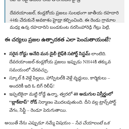
దేవ‌ర‌యాంజ‌ల్‌, కండ్ల‌కోయ ప్ర‌జ‌లు సుల‌భంగా జాతీయ ర‌హ‌దారి
44కు చేరుకునే అవ‌కాశం హైడ్రా క‌ల్పించింది. ఈ రెండు గ్రామాల
మ‌ధ్య ఉన్న ర‌హ‌దారిని బండ‌కుంట న‌ర‌సింహారెడ్డి గేట్లు పెట్టి,
రోడ్డును కొంత మేర త‌వ్వేసి…
pic.twitter.com/gyg6qFFLRh
ఈ చర్యలు ప్రజల ఉత్పాదకత ఎలా పెంచుతాయంటే?
— HYDRAA (@Comm_HYDRAA)
April 30, 2025
సరైన రోడ్డు అనేది మన డైలీ లైఫ్‌కి సపోర్ట్ సిస్టమ్
లాంటిది.
దేవరయాంజల్-కండ్లకోయ ప్రజలు ఇప్పుడు NH44కి తక్కువ
సమయంలో చేరవచ్చు.
స్కూల్ కి వెళ్లే పిల్లలు, హాస్పిటల్‌కి వెళ్లే వృద్ధులు, కార్మికులు –
అందరికీ ఇది ఓ బిగ్ రిలీఫ్!
40 అడుగుల విస్తీర్ణంలో
ఇప్పటికైనా మట్టి రోడ్డే ఉన్నా, త్వరలో
“బ్లాక్‌టాప్” రోడ్
నిర్మాణం మొదలవుతుంది. దీని వల్ల ట్రాన్స్‌పోర్ట్
వేగం, సేఫ్టీ – రెండూ పెరుగుతాయి.
అయితే నేను ఎప్పుడూ నమ్మే విషయం –
సేవ చేయాలంటే ఒక