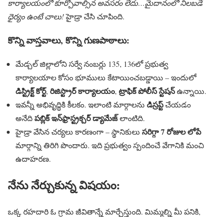
కార్యాలయంలో కూర్చోవాల్సిన అవసరం లేదు…మైదానంలో నిలబడే
ధైర్యం ఉంటే చాలు!
హైడ్రా చేసి చూపింది.
కొన్ని వాస్తవాలు, కొన్ని గుణపాఠాలు:
మేడ్చల్ జిల్లాలోని సర్వే నంబర్లు 135, 136లో ప్రభుత్వ
కార్యాలయాల కోసం భూములు కేటాయించబడ్డాయి – ఇందులో
డిస్ట్రిక్ట్ కోర్ట్
రిజిస్ట్రార్ కార్యాలయం
ట్రాఫిక్ పోలీస్ స్టేషన్
,
,
ఉన్నాయి.
డిస్రప్ట్
ఇవన్నీ అభివృద్ధికి కీలకం. ఇలాంటి మార్గాలను
చేయడం
పబ్లిక్ ఇన్‌ఫ్రాస్ట్రక్చర్ డ్యామేజ్
అనేది
లాంటిది.
సరిగ్గా 7 రోజుల లోపే
హైడ్రా వేసిన చర్యలు కారణంగా – స్థానికులు
మార్గాన్ని తిరిగి పొందారు. ఇది ప్రభుత్వం స్పందించే వేగానికి మంచి
ఉదాహరణ.
నేను నేర్చుకున్న విషయం:
ఒక్క రహదారి ఓ గ్రామ జీవితాన్నే మార్చేస్తుంది. మిమ్మల్ని మీ పనికి,