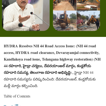
HYDRA Resolves NH 44 Road Access Issue: (NH 44 road
access, HYDRA road clearance, Devarayamjal connectivity,
Kandlakoya road issue, Telangana highway restoration) (NH
44 రహదారి, హైడ్రా చర్యలు, దేవరయాంజల్ మార్గం, కండ్లకోయ
రహదారి సమస్య, తెలంగాణ రహదారి అభివృద్ధి) ,
హైడ్రా NH 44
రహదారి సమస్యను పరిష్కరించింది: దేవరయాంజల్, కండ్లకోయకు
మళ్లీ మార్గం కల్పించింది.
Table of Contents