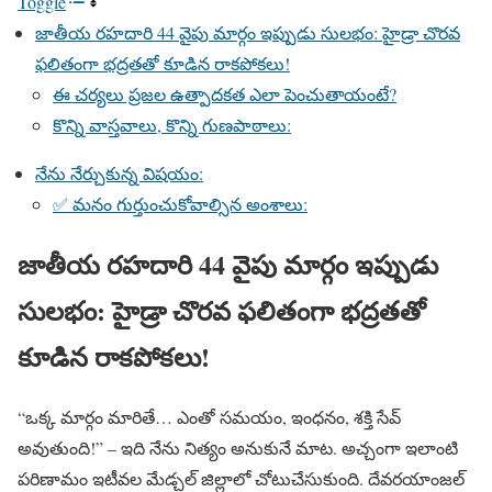
Toggle
జాతీయ రహదారి 44 వైపు మార్గం ఇప్పుడు సులభం: హైడ్రా చొరవ
ఫలితంగా భద్రతతో కూడిన రాకపోకలు!
ఈ చర్యలు ప్రజల ఉత్పాదకత ఎలా పెంచుతాయంటే?
కొన్ని వాస్తవాలు, కొన్ని గుణపాఠాలు:
నేను నేర్చుకున్న విషయం:
✅ మనం గుర్తుంచుకోవాల్సిన అంశాలు:
జాతీయ రహదారి 44 వైపు మార్గం ఇప్పుడు
సులభం: హైడ్రా చొరవ ఫలితంగా భద్రతతో
కూడిన రాకపోకలు!
“ఒక్క మార్గం మారితే… ఎంతో సమయం, ఇంధనం, శక్తి సేవ్
అవుతుంది!” – ఇది నేను నిత్యం అనుకునే మాట. అచ్చంగా ఇలాంటి
పరిణామం ఇటీవల మేడ్చల్ జిల్లాలో చోటుచేసుకుంది. దేవరయాంజల్