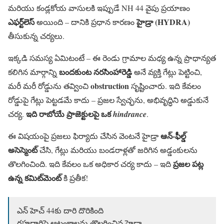
మరియు కండ్లకోయ వాసులకి ఇప్పుడే NH 44 వైపు ప్రయాణం
ఎఫర్ట్‌లెస్
హైడ్రా (HYDRA)
అయింది – దానికి ప్రధాన కారణం
తీసుకున్న చర్యలు.
ఇక్కడి సమస్య ఏమిటంటే – ఈ రెండు గ్రామాల మధ్య ఉన్న ప్రాధాన్యత
బందకుంట నరసింహారెడ్డి
కలిగిన మార్గాన్ని
అనే వ్యక్తి గేట్లు పెట్టించి,
obstruction
మరీ మరీ రోడ్డును తవ్వించి
సృష్టించారు. ఇది కేవలం
రోడ్డుపై గేట్లు పెట్టడమే కాదు – ప్రజల స్వేచ్ఛను, అభివృద్ధిని అడ్డుకునే
ఇది రాబోయే ప్రాజెక్టులపై ఒక
చర్య.
hindrance
.
ఆన్-ఫీల్డ్
ఈ విషయంపై ప్రజలు ఫిర్యాదు చేసిన వెంటనే హైడ్రా
అసెస్మెంట్
చేసి, గేట్లు మరియు బండరాళ్లతో జరిగిన అడ్డంకులను
ప్రజల పట్ల
తొలగించింది. ఇది కేవలం ఒక అధికార చర్య కాదు – ఇది
ఉన్న కమిట్‌మెంట్
కి ప్రతీక!
ఎన్ హెచ్‌ 44కు దారి దొరికింది
ర‌హ‌దారిపై ఆటంకాల‌ను తొల‌గించిన హైడ్రా