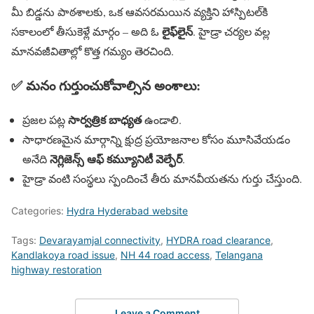
మీ బిడ్డను పాఠశాలకు, ఒక ఆవసరమయిన వ్యక్తిని హాస్పిటల్‌కి
లైఫ్‌లైన్
సకాలంలో తీసుకెళ్లే మార్గం – అది ఓ
. హైడ్రా చర్యల వల్ల
మానవజీవితాల్లో కొత్త గమ్యం తెరచింది.
✅ మనం గుర్తుంచుకోవాల్సిన అంశాలు:
సార్వత్రిక బాధ్యత
ప్రజల పట్ల
ఉండాలి.
సాధారణమైన మార్గాన్ని క్షుద్ర ప్రయోజనాల కోసం మూసివేయడం
నెగ్లిజెన్స్ ఆఫ్ కమ్యూనిటీ వెల్ఫేర్
అనేది
.
హైడ్రా వంటి సంస్థలు స్పందించే తీరు మానవీయతను గుర్తు చేస్తుంది.
Categories:
Hydra Hyderabad website
Tags:
Devarayamjal connectivity
,
HYDRA road clearance
,
Kandlakoya road issue
,
NH 44 road access
,
Telangana
highway restoration
Leave a Comment