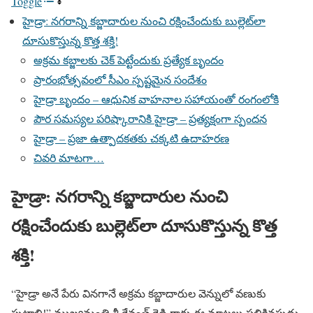
Toggle
హైడ్రా: నగరాన్ని కబ్జాదారుల నుంచి రక్షించేందుకు బుల్లెట్‌లా
దూసుకొస్తున్న కొత్త శక్తి!
అక్రమ కబ్జాలకు చెక్ పెట్టేందుకు ప్రత్యేక బృందం
ప్రారంభోత్సవంలో సీఎం స్పష్టమైన సందేశం
హైడ్రా బృందం – ఆధునిక వాహనాల సహాయంతో రంగంలోకి
పౌర సమస్యల పరిష్కారానికి హైడ్రా – ప్రత్యక్షంగా స్పందన
హైడ్రా – ప్రజా ఉత్పాదకతకు చక్కటి ఉదాహరణ
చివరి మాటగా…
హైడ్రా: నగరాన్ని కబ్జాదారుల నుంచి
రక్షించేందుకు బుల్లెట్‌లా దూసుకొస్తున్న కొత్త
శక్తి!
“హైడ్రా అనే పేరు వినగానే అక్రమ కబ్జాదారుల వెన్నులో వణుకు
పుట్టాలి!” ముఖ్యమంత్రి శ్రీ రేవంత్ రెడ్డి గారు ఈ మాటలు పలికినపుడు,