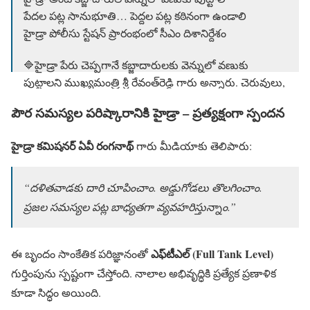
పేద‌ల ప‌ట్ల సానుభూతి… పెద్ద‌ల ప‌ట్ల క‌ఠినంగా ఉండాలి
హైడ్రా పోలీసు స్టేష‌న్ ప్రారంభంలో సీఎం దిశానిర్దేశం
🔷హైడ్రా పేరు చెప్ప‌గానే క‌బ్జాదారులకు వెన్నులో వ‌ణుకు
పుట్టాల‌ని ముఖ్య‌మంత్రి శ్రీ రేవంత్‌రెడ్డి గారు అన్నారు. చెరువులు,
…
pic.twitter.com/dSsyi74l1o
పౌర సమస్యల పరిష్కారానికి హైడ్రా – ప్రత్యక్షంగా స్పందన
— HYDRAA (@Comm_HYDRAA)
May 8, 2025
హైడ్రా కమిషనర్ ఏవీ రంగనాథ్
గారు మీడియాకు తెలిపారు:
“దళితవాడకు దారి చూపించాం. అడ్డుగోడలు తొలగించాం.
ప్రజల సమస్యల పట్ల బాధ్యతగా వ్యవహరిస్తున్నాం.”
ఎఫ్‌టీ‌ఎల్‌ (Full Tank Level)
ఈ బృందం సాంకేతిక పరిజ్ఞానంతో
గుర్తింపును స్పష్టంగా చేస్తోంది. నాలాల అభివృద్ధికి ప్రత్యేక ప్రణాళిక
కూడా సిద్ధం అయింది.