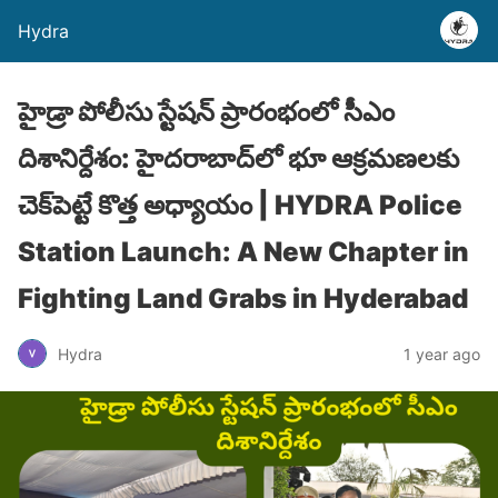
Hydra
హైడ్రా పోలీసు స్టేషన్ ప్రారంభంలో సీఎం
దిశానిర్దేశం: హైదరాబాద్‌లో భూ ఆక్రమణలకు
చెక్‌పెట్టే కొత్త అధ్యాయం | HYDRA Police
Station Launch: A New Chapter in
Fighting Land Grabs in Hyderabad
Hydra
1 year ago