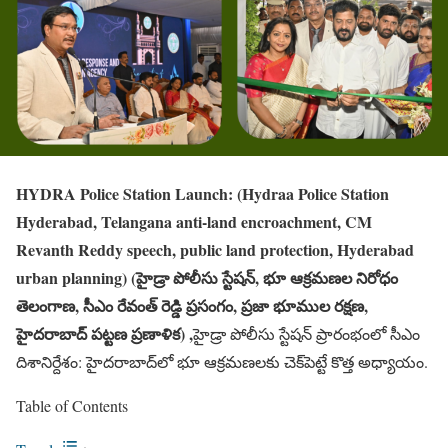
HYDRA Police Station Launch: (Hydraa Police Station
Hyderabad, Telangana anti-land encroachment, CM
Revanth Reddy speech, public land protection, Hyderabad
urban planning) (హైడ్రా పోలీసు స్టేషన్, భూ ఆక్రమణల నిరోధం
తెలంగాణ, సీఎం రేవంత్ రెడ్డి ప్రసంగం, ప్రజా భూముల రక్షణ,
హైదరాబాద్ పట్టణ ప్రణాళిక) ,
హైడ్రా పోలీసు స్టేషన్ ప్రారంభంలో సీఎం
దిశానిర్దేశం: హైదరాబాద్‌లో భూ ఆక్రమణలకు చెక్‌పెట్టే కొత్త అధ్యాయం.
Table of Contents