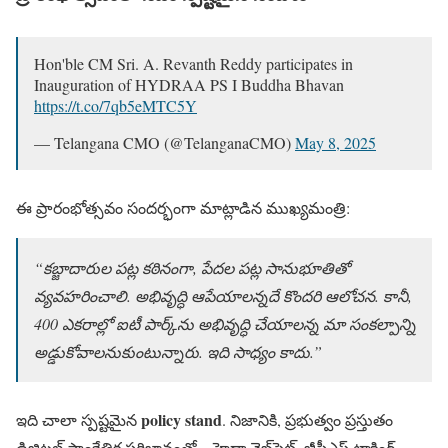
Hon'ble CM Sri. A. Revanth Reddy participates in
Inauguration of HYDRAA PS I Buddha Bhavan
https://t.co/7qb5eMTC5Y
— Telangana CMO (@TelanganaCMO)
May 8, 2025
ఈ ప్రారంభోత్సవం సందర్భంగా మాట్లాడిన ముఖ్యమంత్రి:
“కబ్జాదారుల పట్ల కఠినంగా, పేదల పట్ల సానుభూతితో
వ్యవహరించాలి. అభివృద్ధి ఆపేయాలన్నదే కొందరి ఆలోచన. కానీ,
400 ఎకరాల్లో ఐటీ పార్క్‌ను అభివృద్ధి చేయాలన్న మా సంకల్పాన్ని
అడ్డుకోవాలనుకుంటున్నారు. ఇది సాధ్యం కాదు.”
policy stand
ఇది చాలా స్పష్టమైన
. నిజానికి, ప్రభుత్వం ప్రస్తుతం
డిజిటల్ సాంకేతిక పరిజ్ఞానంతో – హైడ్రా వెబ్‌సైట్, జీపీఎస్ ట్రాకింగ్