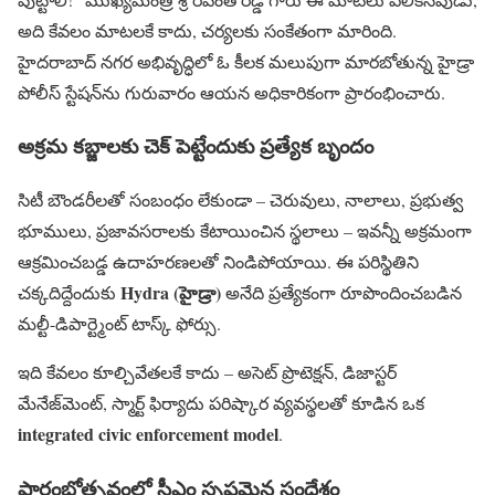
అది కేవలం మాటలకే కాదు, చర్యలకు సంకేతంగా మారింది.
హైదరాబాద్ నగర అభివృద్ధిలో ఓ కీలక మలుపుగా మారబోతున్న హైడ్రా
పోలీస్ స్టేషన్‌ను గురువారం ఆయన అధికారికంగా ప్రారంభించారు.
అక్రమ కబ్జాలకు చెక్ పెట్టేందుకు ప్రత్యేక బృందం
సిటీ బౌండరీలతో సంబంధం లేకుండా – చెరువులు, నాలాలు, ప్రభుత్వ
భూములు, ప్ర‌జావ‌స‌రాల‌కు కేటాయించిన స్థలాలు – ఇవన్నీ అక్రమంగా
ఆక్రమించబడ్డ ఉదాహరణలతో నిండిపోయాయి. ఈ పరిస్థితిని
Hydra (హైడ్రా)
చక్కదిద్దేందుకు
అనేది ప్రత్యేకంగా రూపొందించబడిన
మల్టీ-డిపార్ట్మెంట్ టాస్క్ ఫోర్సు.
ఇది కేవలం కూల్చివేతలకే కాదు – అసెట్ ప్రొటెక్షన్, డిజాస్టర్
మేనేజ్‌మెంట్, స్మార్ట్ ఫిర్యాదు పరిష్కార వ్యవస్థలతో కూడిన ఒక
integrated civic enforcement model
.
ప్రారంభోత్సవంలో సీఎం స్పష్టమైన సందేశం