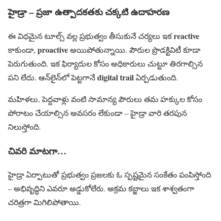
హైడ్రా – ప్రజా ఉత్పాదకతకు చక్కటి ఉదాహరణ
reactive
ఈ విధమైన టూల్స్ వల్ల ప్రభుత్వం తీసుకునే చర్యలు ఇక
proactive
కాకుండా,
అయిపోతున్నాయి. పౌరుల ప్రొడక్టివిటీ కూడా
పెరుగుతుంది. ఇక ఫిర్యాదుల కోసం అధికారులు చుట్టూ తిరగాల్సిన
digital trail
పని లేదు. ఆన్‌లైన్‌లో పెట్టగానే
ఏర్పడుతుంది.
మహిళలు, పెద్దవాళ్లు వంటి సామాన్య పౌరులు తమ హక్కుల కోసం
పోరాటం చేయాల్సిన అవసరం లేకుండా – హైడ్రా వారి తరపున
నిలుస్తోంది.
చివరి మాటగా…
హైడ్రా ఏర్పాటుతో ప్రభుత్వం ప్రజలకు ఓ స్పష్టమైన సంకేతం పంపిస్తోంది
– అభివృద్ధిని ఎవరూ అడ్డుకోలేరు. అక్రమ కబ్జాలు ఇక శాశ్వతంగా
చరిత్రగా మిగిలిపోతాయి.