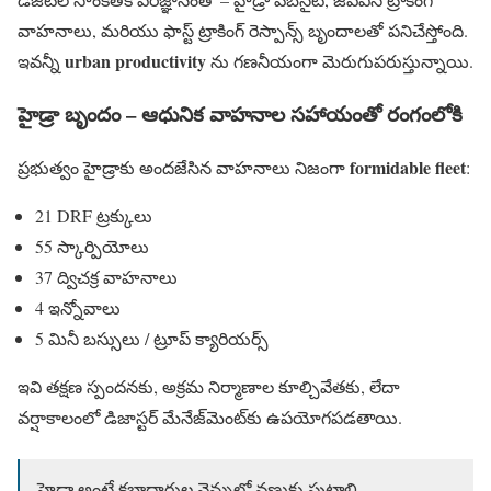
వాహనాలు, మరియు ఫాస్ట్ ట్రాకింగ్ రెస్పాన్స్ బృందాలతో పనిచేస్తోంది.
urban productivity
ఇవన్నీ
ను గణనీయంగా మెరుగుపరుస్తున్నాయి.
హైడ్రా బృందం – ఆధునిక వాహనాల సహాయంతో రంగంలోకి
formidable fleet
ప్రభుత్వం హైడ్రాకు అందజేసిన వాహనాలు నిజంగా
:
21 DRF ట్రక్కులు
55 స్కార్పియోలు
37 ద్విచక్ర వాహనాలు
4 ఇన్నోవాలు
5 మినీ బస్సులు / ట్రూప్ క్యారియర్స్
ఇవి తక్షణ స్పందనకు, అక్రమ నిర్మాణాల కూల్చివేతకు, లేదా
వర్షాకాలంలో డిజాస్టర్ మేనేజ్‌మెంట్‌కు ఉపయోగపడతాయి.
హైడ్రా అంటే క‌బ్జాదారుల‌ వెన్నులో వ‌ణుకు పుట్టాలి