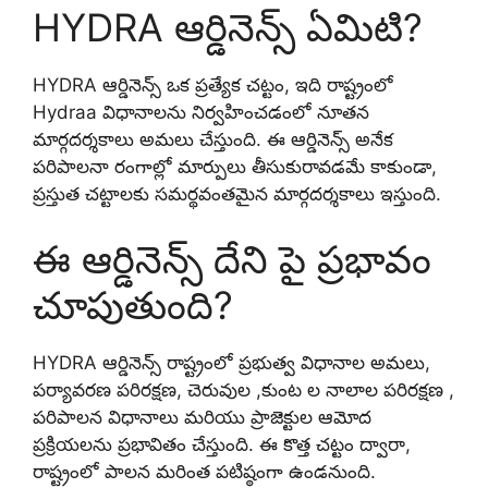
HYDRA ఆర్డినెన్స్ ఏమిటి?
HYDRA ఆర్డినెన్స్ ఒక ప్రత్యేక చట్టం, ఇది రాష్ట్రంలో
Hydraa విధానాలను నిర్వహించడంలో నూతన
మార్గదర్శకాలు అమలు చేస్తుంది. ఈ ఆర్డినెన్స్ అనేక
పరిపాలనా రంగాల్లో మార్పులు తీసుకురావడమే కాకుండా,
ప్రస్తుత చట్టాలకు సమర్థవంతమైన మార్గదర్శకాలు ఇస్తుంది.
ఈ ఆర్డినెన్స్ దేని పై ప్రభావం
చూపుతుంది?
HYDRA ఆర్డినెన్స్ రాష్ట్రంలో ప్రభుత్వ విధానాల అమలు,
పర్యావరణ పరిరక్షణ, చెరువుల ,కుంట ల నాలాల పరిరక్షణ ,
పరిపాలన విధానాలు మరియు ప్రాజెక్టుల ఆమోద
ప్రక్రియలను ప్రభావితం చేస్తుంది. ఈ కొత్త చట్టం ద్వారా,
రాష్ట్రంలో పాలన మరింత పటిష్ఠంగా ఉండనుంది.