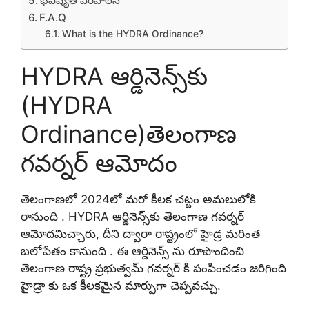
భవిష్యత్ పరిపాలన
F.A.Q
What is the HYDRA Ordinance?
HYDRA ఆర్డినెన్స్‌కు
(HYDRA
Ordinance)తెలంగాణ
గవర్నర్ ఆమోదం
తెలంగాణలో 2024లో మరో కీలక చట్టం అమలులోకి
రానుంది . HYDRA ఆర్డినెన్స్‌కు తెలంగాణ గవర్నర్
ఆమోదమిచ్చారు, దీని ద్వారా రాష్ట్రంలో హైడ్ర మరింత
బలోపేతం కానుంది . ఈ ఆర్డినెన్స్ ను రూపొందించి
తెలంగాణ రాష్ట్ర ప్రభుత్వమ్ గవర్నర్ కి పంపించడం జరిగింది
హైడ్రా కు ఒక కీలకమైన మార్పుగా చెప్పవచ్చు.