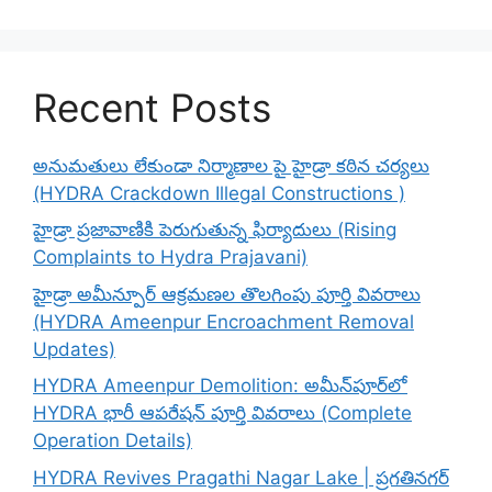
Recent Posts
అనుమతులు లేకుండా నిర్మాణాల పై హైడ్రా కఠిన చర్యలు
(HYDRA Crackdown Illegal Constructions )
హైడ్రా ప్రజావాణికి పెరుగుతున్న ఫిర్యాదులు (Rising
Complaints to Hydra Prajavani)
హైడ్రా అమీన్పూర్ ఆక్రమణల తొలగింపు పూర్తి వివరాలు
(HYDRA Ameenpur Encroachment Removal
Updates)
HYDRA Ameenpur Demolition: అమీన్‌పూర్‌లో
HYDRA భారీ ఆపరేషన్ పూర్తి వివరాలు (Complete
Operation Details)
HYDRA Revives Pragathi Nagar Lake | ప్రగతినగర్