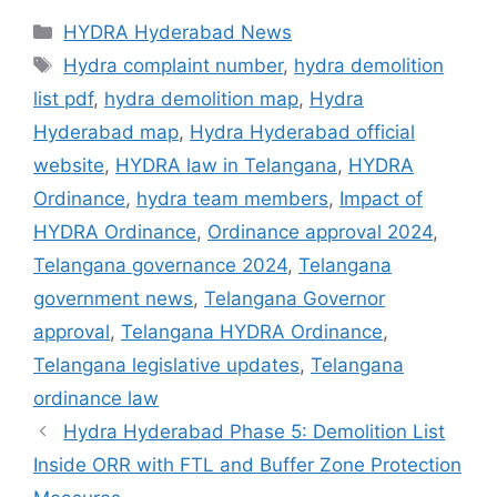
Categories
HYDRA Hyderabad News
Tags
Hydra complaint number
,
hydra demolition
list pdf
,
hydra demolition map
,
Hydra
Hyderabad map
,
Hydra Hyderabad official
website
,
HYDRA law in Telangana
,
HYDRA
Ordinance
,
hydra team members
,
Impact of
HYDRA Ordinance
,
Ordinance approval 2024
,
Telangana governance 2024
,
Telangana
government news
,
Telangana Governor
approval
,
Telangana HYDRA Ordinance
,
Telangana legislative updates
,
Telangana
ordinance law
Hydra Hyderabad Phase 5: Demolition List
Inside ORR with FTL and Buffer Zone Protection