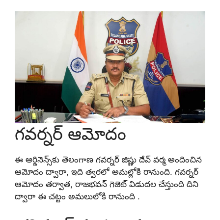
గవర్నర్ ఆమోదం
ఈ ఆర్డినెన్స్‌కు తెలంగాణ గవర్నర్ జిష్ణు దేవ్ వర్మ అందించిన
ఆమోదం ద్వారా, ఇది త్వరలో అమల్లోకి రానుంది. గవర్నర్
ఆమోదం తర్వాత, రాజభవన్ గెజెట్ విడుదల చేస్తుంది దిని
ద్వారా ఈ చట్టం అమలులోకి రానుంది .