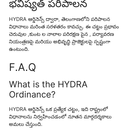
భవిష్యత్ పరిపాలన
HYDRA ఆర్డినెన్స్ ద్వారా, తెలంగాణలోని పరిపాలన
విధానాలు మరింత సరళతరం కావచ్చు. ఈ చట్టం ప్రభావం
చెరువుల ,కుంట ల నాలాల పరిరక్షణ పైన , పర్యావరణ
నియంత్రణపై మరియు అభివృద్ధి ప్రాజెక్టులపై స్పష్టంగా
ఉంటుంది.
F.A.Q
What is the HYDRA
Ordinance?
HYDRA ఆర్డినెన్స్ ఒక ప్రత్యేక చట్టం, ఇది రాష్ట్రంలో
విధానాలను నిర్వహించడంలో నూతన మార్గదర్శకాలు
అమలు చేస్తుంది.