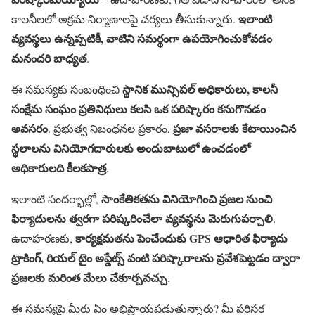
ఇలాంటి
కాలనీలలో అక్రమ నిర్మాణాలపై చర్యలు తీసుకున్నారు.
వ్యవస్థలు ఉన్నప్పటికీ, వాటిని సమర్థంగా ఉపయోగించుకోవడం
మనందరి బాధ్యత
.
స్థానిక మున్సిపల్ అధికారులు, కాలనీ
ఈ సమస్యకు సంబంధించి
సంక్షేమ సంఘం ప్రతినిధులు కలసి ఒక పరిష్కారం కనుగొనడం
అవసరం
ప్రజా వసరాలకు కేటాయించిన
. ప్రభుత్వ నిబంధనల ప్రకారం,
స్థలాలను వినియోగదారులకు అందుబాటులో ఉంచడంలో
అధికారులది కీలకపాత్ర
.
సాంకేతికతను వినియోగించి ప్రజల నుంచి
ఇలాంటి సందర్భాల్లో,
ఫిర్యాదులను త్వరగా పరిష్కరించేలా వ్యవస్థను మెరుగుపర్చాలి
.
కార్యక్షమతను పెంచేందుకు GPS ఆధారిత ఫిర్యాదు
ఉదాహరణకు,
ట్రాకింగ్, రియల్ టైం అప్డేట్స్ వంటి పరిష్కారాలను ప్రవేశపెట్టడం ద్వారా
ప్రజలకు మరింత మేలు చేకూర్చవచ్చు
.
ఈ సమస్యపై మీరు ఏం అభిప్రాయపడుతున్నారు? మీ పరిసర