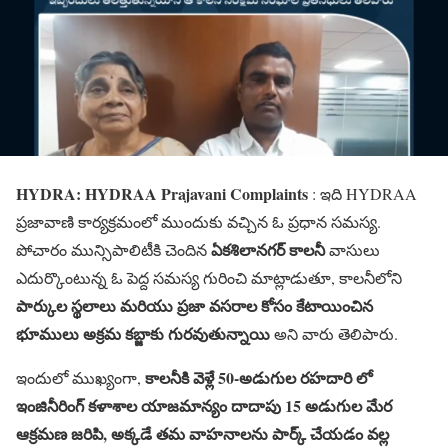
HYDRA: HYDRAA Prajavani Complaints
: ఇది HYDRAA
ప్రజావాణి కార్యక్రమంలో ముందుకు వచ్చిన ఓ ప్రధాన సమస్య.
ఏకశిలానగర్ కాలనీ
పోచారం మున్సిపాలిటీకి చెందిన
వాసులు
ఎదుర్కొంటున్న ఓ పెద్ద సమస్య గురించి మాట్లాడుతూ, కాలనీలోని
పార్కుల స్థలాలు మరియు ప్రజా వసరాల కోసం కేటాయించిన
భూములు అక్రమ కబ్జాకు గురవుతున్నాయి
అని వారు తెలిపారు.
కాలనీకి వెళ్లే 50-అడుగుల రహదారి లో
ఇందులో ముఖ్యంగా,
ఇంజినీరింగ్ కళాశాల యాజమాన్యం దాదాపు 15 అడుగుల మేర
ఆక్రమణ జరిపి, అక్కడే తమ వాహనాలను పార్క్ చేయడం వల్ల