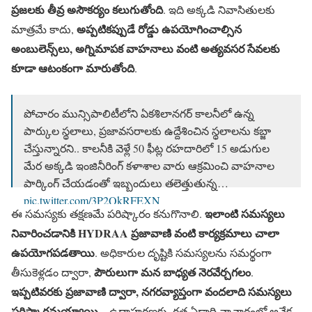
ప్రజలకు తీవ్ర అసౌకర్యం కలుగుతోంది
. ఇది అక్కడి నివాసితులకు
అప్పటికప్పుడే రోడ్డు ఉపయోగించాల్సిన
మాత్రమే కాదు,
అంబులెన్స్‌లు, అగ్నిమాపక వాహనాలు వంటి అత్యవసర సేవలకు
కూడా ఆటంకంగా మారుతోంది
.
పోచారం మున్సిపాలిటీలోని ఏక‌శిలాన‌గ‌ర్ కాల‌నీలో ఉన్న
పార్కుల స్థ‌లాలు, ప్ర‌జావ‌స‌రాల‌కు ఉద్దేశించిన స్థ‌లాల‌ను క‌బ్జా
చేస్తున్నార‌ని.. కాల‌నీకి వెళ్లే 50 ఫీట్ల ర‌హ‌దారిలో 15 అడుగుల
మేర అక్క‌డి ఇంజినీరింగ్ క‌ళాశాల వారు ఆక్ర‌మించి వాహ‌నాల
పార్కింగ్ చేయ‌డంతో ఇబ్బందులు త‌లెత్తుతున్న…
pic.twitter.com/3P2QkRFEXN
ఇలాంటి సమస్యలు
ఈ సమస్యకు తక్షణమే పరిష్కారం కనుగొనాలి.
— HYDRAA (@Comm_HYDRAA)
February 11, 2025
నివారించడానికి HYDRAA ప్రజావాణి వంటి కార్యక్రమాలు చాలా
ఉపయోగపడతాయి
. అధికారుల దృష్టికి సమస్యలను సమర్థంగా
పౌరులుగా మన బాధ్యత నెరవేర్చగలం
తీసుకెళ్లడం ద్వారా,
.
ఇప్పటివరకు ప్రజావాణి ద్వారా, నగరవ్యాప్తంగా వందలాది సమస్యలు
పరిష్కారమయ్యాయి
– ఉదాహరణకు, గత ఏడాది నాచారంలో అనేక