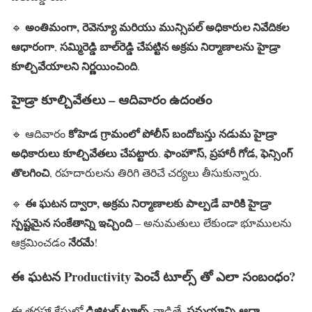
అంతిమంగా, రెవెన్యూ మరియు మున్సిపల్ అధికారుల నివేదికల
🔹
ఆధారంగా
సమ్మిరెడ్డి బాల్‌రెడ్డి చేపట్టిన అక్రమ నిర్మాణాలను హైడ్రా
,
కూల్చివేయాలని నిర్ణయించింది
.
హైడ్రా కూల్చివేతలు – ఆదివారం ఉదంతం
కోహెడ గ్రామంలో పోలీస్ బందోబస్తు నడుమ హైడ్రా
🔹 ఆదివారం
అధికారులు కూల్చివేతలు చేపట్టారు
ఫాంహౌస్, ప్రహారీ గోడ, ఫెన్సింగ్
.
తొలగించి
, రహదారులను తిరిగి తెరిచే చర్యలు తీసుకున్నారు.
ఈ ఘటన ద్వారా, అక్రమ నిర్మాణాలకు పాల్పడే వారికి హైడ్రా
🔹
స్పష్టమైన సంకేతాన్ని ఇచ్చింది
– అనుమతులు లేకుండా భూములను
నేరమే
ఆక్రమించడం
!
ఈ ఘటన Productivity పెంచే టూల్స్ తో ఎలా సంబంధం?
డిజిటల్ టూల్స్
సమయాన్ని ఆదా
ఈ తరహా కేసుల్లో
వాడితే,