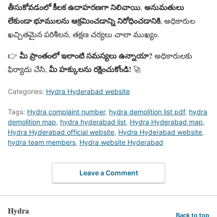
తీసుకోవడంలో కీలక ఉదాహరణగా నిలిచాయి
అనుమతులు
.
లేకుండా భూములను ఆక్రమించడాన్ని నిరోధించడానికి
, అధికారుల
ఖచ్చితమైన పరిశీలన, తక్షణ చర్యలు చాలా ముఖ్యం.
మీ ప్రాంతంలో ఇలాంటి సమస్యలు ఉన్నాయా?
👉
అధికారులకు
మీ హక్కులను రక్షించుకోండి!
ఫిర్యాదు చేసి,
🚀
Categories:
Hydra Hyderabad website
Tags:
Hydra complaint number
,
hydra demolition list pdf
,
hydra
demolition map
,
hydra hyderabad list
,
Hydra Hyderabad map
,
Hydra Hyderabad official website
,
Hydra Hyderabad website
,
hydra team members
,
Hydra website Hyderabad
Leave a Comment
Hydra
Back to top