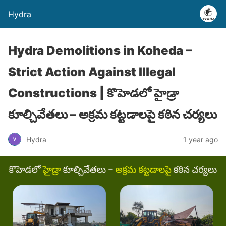
Hydra
Hydra Demolitions in Koheda –
Strict Action Against Illegal
Constructions | కొహెడ‌లో హైడ్రా
కూల్చివేతలు – అక్రమ కట్టడాలపై కఠిన చర్యలు
Hydra
1 year ago