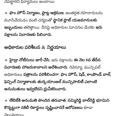
చేపట్టారని ఫిర్యాదులు అందాయి.
ఫాం హౌస్ నిర్మాణం, ప్లాట్ల ఆక్రమణ
🔹
, అంతర్గత రహదారులను
స్థానిక ప్లాట్ యజమానులకు
మూసివేయడం వంటి చర్యలతో
ఇబ్బందులు
ఇరు
తలెత్తాయి. దీనిపై అధికారుల సూచనల మేరకు
పక్షాలను విచారణకు పిలిచారు
.
అధికారుల పరిశీలన & నిర్ణయాలు
హైడ్రా నోటీసులు జారీ చేసి
ఈ నెల 8వ తేదీన
🔹
, ఇరు పక్షాలను
విచారణకు హాజరుకావాలని ఆదేశించారు
. రెవెన్యూ, మున్సిపల్
పత్రాలను పరిశీలించగా
ఫాం హౌస్, షెడ్, కాంపౌండ్ వాల్,
అధికారులు
,
ఫెన్సింగ్ నిర్మాణాలకు తుర్కయాంజల్ మున్సిపాలిటీ ఎలాంటి
అనుమతులు ఇవ్వలేదని ధ్రువీకరించారు
.
లేఔట్‌కి అనుమతి పొందిన తరువాత
సమ్మిరెడ్డి బాల్‌రెడ్డి భూమిని
🔹
,
కొన్నట్టుగా నకిలీ రికార్డులు సృష్టించారనే ఆరోపణలు
కూడా
వెలువడ్డాయి.