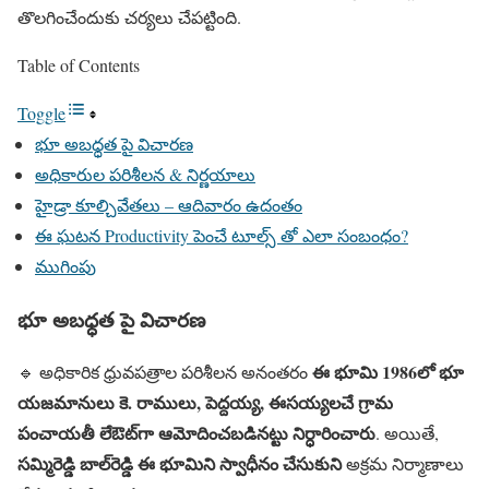
తొలగించేందుకు చర్యలు చేపట్టింది.
Table of Contents
Toggle
భూ అబధ్ధత పై విచారణ
అధికారుల పరిశీలన & నిర్ణయాలు
హైడ్రా కూల్చివేతలు – ఆదివారం ఉదంతం
ఈ ఘటన Productivity పెంచే టూల్స్ తో ఎలా సంబంధం?
ముగింపు
భూ అబధ్ధత పై విచారణ
ఈ భూమి 1986లో భూ
🔹 అధికారిక ధ్రువపత్రాల పరిశీలన అనంతరం
యజమానులు కె. రాములు, పెద్దయ్య, ఈసయ్యలచే గ్రామ
పంచాయతీ లేఔట్‌గా ఆమోదించబడినట్టు నిర్ధారించారు
. అయితే,
సమ్మిరెడ్డి బాల్‌రెడ్డి ఈ భూమిని స్వాధీనం చేసుకుని
అక్రమ నిర్మాణాలు