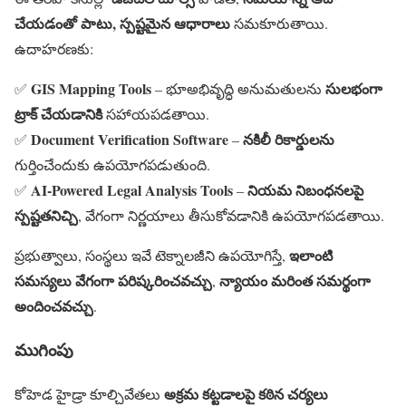
చేయడంతో పాటు, స్పష్టమైన ఆధారాలు
సమకూరుతాయి.
ఉదాహరణకు:
GIS Mapping Tools
సులభంగా
✅
– భూఅభివృద్ధి అనుమతులను
ట్రాక్ చేయడానికి
సహాయపడతాయి.
Document Verification Software
నకిలీ రికార్డులను
✅
–
గుర్తించేందుకు ఉపయోగపడుతుంది.
AI-Powered Legal Analysis Tools
నియమ నిబంధనలపై
✅
–
స్పష్టతనిచ్చి
, వేగంగా నిర్ణయాలు తీసుకోవడానికి ఉపయోగపడతాయి.
ఇలాంటి
ప్రభుత్వాలు, సంస్థలు ఇవే టెక్నాలజీని ఉపయోగిస్తే,
సమస్యలు వేగంగా పరిష్కరించవచ్చు
న్యాయం మరింత సమర్థంగా
,
అందించవచ్చు
.
ముగింపు
అక్రమ కట్టడాలపై కఠిన చర్యలు
కోహెడ హైడ్రా కూల్చివేతలు