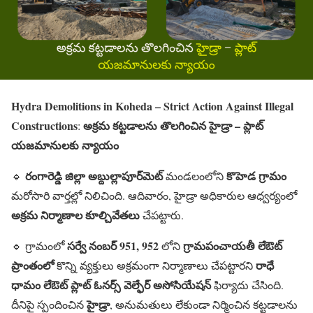
Hydra Demolitions in Koheda – Strict Action Against Illegal
Constructions
అక్రమ కట్టడాలను తొలగించిన హైడ్రా – ప్లాట్
:
యజమానులకు న్యాయం
రంగారెడ్డి జిల్లా అబ్దుల్లాపూర్‌మెట్
కొహెడ గ్రామం
🔹
మండలంలోని
మరోసారి వార్తల్లో నిలిచింది. ఆదివారం, హైడ్రా అధికారుల ఆధ్వర్యంలో
అక్రమ నిర్మాణాల కూల్చివేతలు
చేపట్టారు.
సర్వే నంబర్ 951, 952
గ్రామపంచాయతీ లేఔట్
🔹 గ్రామంలో
లోని
ప్రాంతంలో
రాధే
కొన్ని వ్యక్తులు అక్రమంగా నిర్మాణాలు చేపట్టారని
ధామం లేఔట్ ప్లాట్ ఓనర్స్ వెల్ఫేర్ అసోసియేషన్
ఫిర్యాదు చేసింది.
హైడ్రా
దీనిపై స్పందించిన
, అనుమతులు లేకుండా నిర్మించిన కట్టడాలను