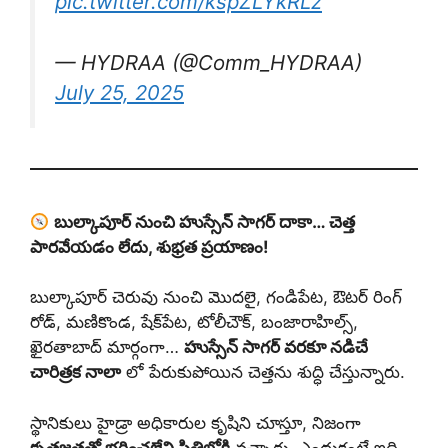
pic.twitter.com/kspZLYkRLz
— HYDRAA (@Comm_HYDRAA)
July 25, 2025
బుల్కాపూర్ నుంచి హుస్సేన్ సాగర్ దాకా… చెత్త
పారవేయడం లేదు, శుభ్రత ప్రయాణం!
బుల్కాపూర్ చెరువు నుంచి మొదలై, గండిపేట, ఔటర్ రింగ్
రోడ్, మణికొండ, షేక్‌పేట, టోలీచౌక్, బంజారాహిల్స్,
ఖైరతాబాద్ మార్గంగా…
హుస్సేన్ సాగర్ వరకూ నడిచే
చారిత్రక నాలా
లో పేరుకుపోయిన చెత్తను శుద్ధి చేస్తున్నారు.
స్థానికులు హైడ్రా అధికారుల కృషిని చూస్తూ, నిజంగా
కృతజ్ఞతతో భరించలేని స్థితిలోకి
వచ్చారు. ఎందుకంటే ఇది