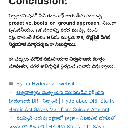
Conclusion:
హైడ్రా కమిషనర్ ఏవీ రంగనాథ్ గారు తీసుకుంటున్న
proactive, boots-on-ground approach
, నిజంగా
ప్రశంసనీయం. ఒక నగరాన్ని వరద ముప్పు నుంచి
రక్షించాలంటే కేవలం ఆఫీసు ముట్టడే కాక,
రోడ్లపైకి దిగిన
నిర్ణయాలే మార్గదర్శకంగా నిలుస్తాయి.
ఈ చర్యలు
మౌలిక సదుపాయాల నిర్వహణకు మార్గం
చూపుతూ
, నగర అభివృద్ధికి స్థిరమైన పునాది వేస్తున్నాయి.
Categories
Hydra Hyderabad website
ఆత్మహత్యకు యత్నించిన యువ‌కుడిని రక్షించిన
హైద‌రాబాద్ DRF సిబ్బంది | Hyderabad DRF Staff’s
Heroic Act Saves Man from Suicide Attempt
ముష్కిన్ చెరువు రక్షణలో హైడ్రా – ఎఫ్‌టిఎల్‌ భూమిలో
బండ్లు తొలగించాలి | HYDRA Steps In to Save