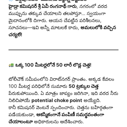
హైడ్రా కమిషనర్ శ్రీ ఏవీ రంగనాథ్ గారు
, నగరంలో వరద
ముప్పును తక్కువ చేయాలని తలపోస్తూ… స్వయంగా
మైదానంలోకి దిగారు. ఆయన చేపట్టిన పరిశీలనలు,
సూచనలు—ఇవి అన్నీ మాటలకే కాదు,
అమలులోకి వచ్చిన
చర్యలే!
ఒక్క 100 మీటర్లలోనే 50 లారీ లొడ్ల చెత్త!
టోలీచౌక్ సమీపంలోని విరాట్‌నగర్ ప్రాంతం. అక్కడ కేవలం
100 మీటర్ల పరిధిలోనే సుమారు
50 ట్రక్కుల చెత్త
పేరుకుపోయింది. ఏ మాత్రం జాప్యం జరిగినా, ఇది వరద నీరు
నిలిచిపోయే
potential choke point
అయ్యేది.
కానీ కమిషనర్ వెంటనే స్పందించారు. చెత్తను బహిర్గతంగా
పడేయకుండా,
ఆకస్మికంగానే పంపిణీ సమర్థవంతంగా
చేయాలంటూ
అధికారులను ఆదేశించారు.