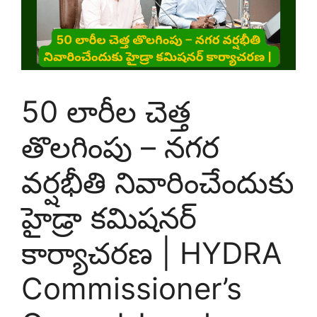
50 లారీల చెత్త
తొలగింపు – నగర
వర్షభీతి నివారించేందుకు
హైడ్రా కమిషనర్
కార్యాచరణ | HYDRA
Commissioner’s