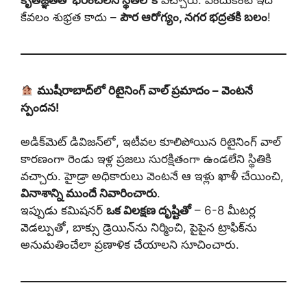
కేవలం శుభ్రత కాదు –
పౌర ఆరోగ్యం, నగర భద్రతకి బలం
!
ముషీరాబాద్‌లో రిటైనింగ్ వాల్ ప్రమాదం – వెంటనే
స్పందన!
అడిక్‌మెట్ డివిజన్‌లో, ఇటీవల కూలిపోయిన రిటైనింగ్ వాల్
కారణంగా రెండు ఇళ్ల ప్రజలు సురక్షితంగా ఉండలేని స్థితికి
వచ్చారు. హైడ్రా అధికారులు వెంటనే ఆ ఇళ్లు ఖాళీ చేయించి,
వినాశాన్ని ముందే నివారించారు
.
ఇప్పుడు కమిషనర్
ఒక విలక్షణ దృష్టితో
– 6-8 మీటర్ల
వెడల్పుతో, బాక్సు డ్రెయిన్‌ను నిర్మించి, పైపైన ట్రాఫిక్‌ను
అనుమతించేలా ప్రణాళిక చేయాలని సూచించారు.