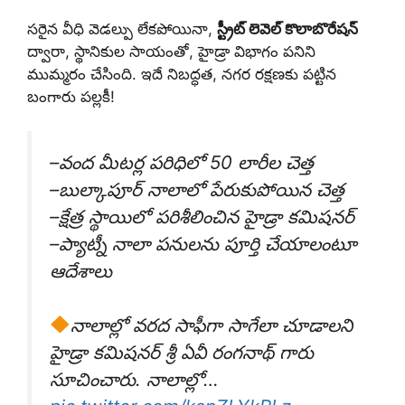
సరైన వీధి వెడల్పు లేకపోయినా,
స్ట్రీట్ లెవెల్‌ కొలాబొరేషన్
ద్వారా, స్థానికుల సాయంతో, హైడ్రా విభాగం పనిని
ముమ్మరం చేసింది. ఇదే నిబద్ధత, నగర రక్షణకు పట్టిన
బంగారు పల్లకీ!
–వంద మీట‌ర్ల ప‌రిధిలో 50 లారీల చెత్త‌
–బుల్కాపూర్ నాలాలో పేరుకుపోయిన చెత్త‌
–క్షేత్ర స్థాయిలో ప‌రిశీలించిన హైడ్రా క‌మిష‌న‌ర్‌
–ప్యాట్నీ నాలా ప‌నుల‌ను పూర్తి చేయాలంటూ
ఆదేశాలు
నాలాల్లో వ‌ర‌ద సాఫీగా సాగేలా చూడాల‌ని
హైడ్రా క‌మిష‌న‌ర్ శ్రీ ఏవీ రంగ‌నాథ్ గారు
సూచించారు. నాలాల్లో…