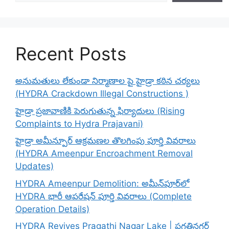
Recent Posts
అనుమతులు లేకుండా నిర్మాణాల పై హైడ్రా కఠిన చర్యలు
(HYDRA Crackdown Illegal Constructions )
హైడ్రా ప్రజావాణికి పెరుగుతున్న ఫిర్యాదులు (Rising
Complaints to Hydra Prajavani)
హైడ్రా అమీన్పూర్ ఆక్రమణల తొలగింపు పూర్తి వివరాలు
(HYDRA Ameenpur Encroachment Removal
Updates)
HYDRA Ameenpur Demolition: అమీన్‌పూర్‌లో
HYDRA భారీ ఆపరేషన్ పూర్తి వివరాలు (Complete
Operation Details)
HYDRA Revives Pragathi Nagar Lake | ప్రగతినగర్