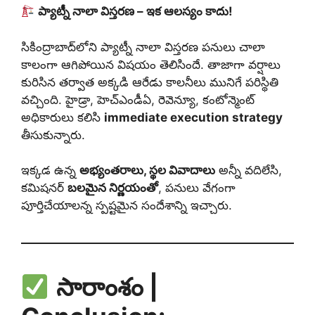
ప్యాట్నీ నాలా విస్తరణ – ఇక ఆలస్యం కాదు!
సికింద్రాబాద్‌లోని ప్యాట్నీ నాలా విస్తరణ పనులు చాలా
కాలంగా ఆగిపోయిన విషయం తెలిసిందే. తాజాగా వర్షాలు
కురిసిన తర్వాత అక్కడి ఆరేడు కాలనీలు మునిగే పరిస్థితి
వచ్చింది. హైడ్రా, హెచ్‌ఎండీఏ, రెవెన్యూ, కంటోన్మెంట్
అధికారులు కలిసి
immediate execution strategy
తీసుకున్నారు.
ఇక్కడ ఉన్న
అభ్యంతరాలు, స్థల వివాదాలు
అన్నీ వదిలేసి,
కమిషనర్
బలమైన నిర్ణయంతో
, పనులు వేగంగా
పూర్తిచేయాలన్న స్పష్టమైన సందేశాన్ని ఇచ్చారు.
సారాంశం |