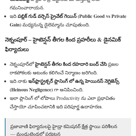
గమనించారాయన.
పబ్లిక్ గుడ్ వర్సెస్ ప్రైవేట్ గెయిన్ (Public Good vs Private
ఇది
Gain)
మధ్యనున్న డైలెమ్మాను చూపుతుంది.
నెక్నంపూర్ – హైటెన్షన్ తీగల కింద ప్రహరీలు & డైనమిక్
ఫిర్యాదులు
హైటెన్షన్ తీగల కింద రహదారి బంద్ చేసి
నెక్నంపూర్‌లో
ప్రజల
రాకపోకలకు ఆటంకం కలిగించే నిర్మాణం జరిగింది.
ఇన్‌ఫ్రాస్ట్రక్చర్ ప్లానింగ్ లో ఉన్న హెయినస్ నెగ్లిజెన్స్
ఇది నాకు
(Heinous Negligence)
గా అనిపించింది.
ఇలా ప్లానింగ్ లో లోపాలు Productivity ను ఎలా ప్రభావితం
చేస్తాయో చూపించటానికి ఇది పరిపూర్ణ ఉదాహరణ.
ప్రజావాణి ఫిర్యాదులపై హైడ్రా కమిషనర్ క్షేత్ర స్థాయి పరిశీలన
— మండుటెండలో పర్యటన