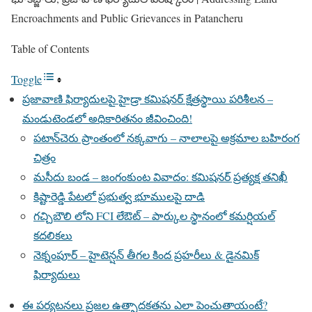
Encroachments and Public Grievances in Patancheru
Table of Contents
Toggle
ప్రజావాణి ఫిర్యాదులపై హైడ్రా కమిషనర్ క్షేత్రస్థాయి పరిశీలన –
మండుటెండలో అధికారితనం జీవించింది!
పటాన్‌చెరు ప్రాంతంలో నక్కవాగు – నాలాలపై అక్రమాల బహిరంగ
చిత్రం
మసీదు బండ – జంగంకుంట వివాదం: కమిషనర్ ప్రత్యక్ష తనిఖీ
కిష్టారెడ్డి పేటలో ప్రభుత్వ భూములపై దాడి
గచ్చిబౌలి లోని FCI లేఔట్ – పార్కుల స్థానంలో కమర్షియల్
కదలికలు
నెక్నంపూర్ – హైటెన్షన్ తీగల కింద ప్రహరీలు & డైనమిక్
ఫిర్యాదులు
ఈ పర్యటనలు ప్రజల ఉత్పాదకతను ఎలా పెంచుతాయంటే?