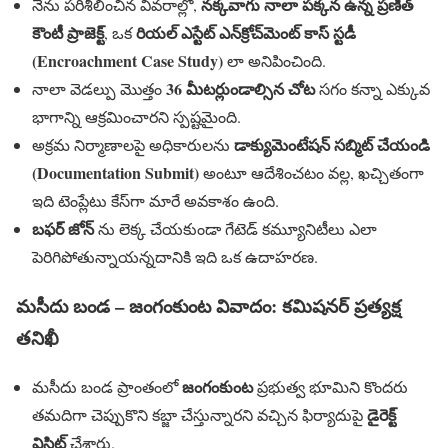
నక్కవాగు నాలా పక్కన ఉన్న ప్రణీత్
నేను పరిశీలించిన వివరాల్లో,
కౌంటీ ప్రాజెక్ట్
రియల్ ఎస్టేట్ ఎన్‌క్రోచ్‌మెంట్ కాస్ స్టడీ
, ఒక
(Encroachment Case Study)
లా అనిపించింది.
36 మీటర్లుండాల్సిన చోట
నాలా వెడల్పు మొత్తం
సగం కన్నా ఎక్కువ
భాగాన్ని ఆక్రమించారని స్పష్టమైంది.
డాక్యుమెంటేషన్ సబ్మిట్ చేయండి
అక్రమ నిర్మాణాలపై అధికారులను
(Documentation Submit)
అంటూ ఆదేశించటం వల్ల, ఖచ్చితంగా
ఇది టెంప్లేటు కేస్‌గా మారే అవకాశం ఉంది.
బఫర్ జోన్
ను లెక్క చేయకుండా గేటెడ్ కమ్యూనిటీలు ఎలా
పెరిగిపోతున్నాయన్నదానికి ఇది ఒక ఉదాహరణ.
మసీదు బండ – జంగంకుంట వివాదం: కమిషనర్ ప్రత్యక్ష
తనిఖీ
జంగంకుంట
మసీదు బండ ప్రాంతంలో
ప్రభుత్వ భూమిని కొందరు
డైరెక్ట్
తమదిగా చెప్పుకొని కబ్జా చేస్తున్నారని వచ్చిన ఫిర్యాదుపై
విసిట్
చేశారు.