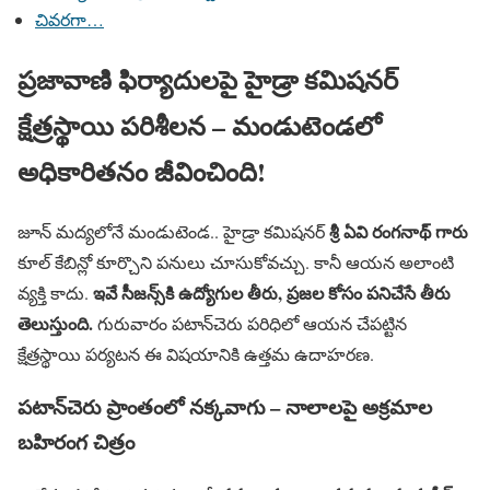
చివరగా…
ప్రజావాణి ఫిర్యాదులపై హైడ్రా కమిషనర్
క్షేత్రస్థాయి పరిశీలన – మండుటెండలో
అధికారితనం జీవించింది!
శ్రీ ఏవి రంగనాథ్ గారు
జూన్ మద్యలోనే మండుటెండ.. హైడ్రా కమిషనర్
కూల్ కేబిన్లో కూర్చొని పనులు చూసుకోవచ్చు. కానీ ఆయన అలాంటి
ఇవే సీజన్స్‌కి ఉద్యోగుల తీరు, ప్రజల కోసం పనిచేసే తీరు
వ్యక్తి కాదు.
తెలుస్తుంది.
గురువారం పటాన్‌చెరు పరిధిలో ఆయన చేపట్టిన
క్షేత్రస్థాయి పర్యటన ఈ విషయానికి ఉత్తమ ఉదాహరణ.
పటాన్‌చెరు ప్రాంతంలో నక్కవాగు – నాలాలపై అక్రమాల
బహిరంగ చిత్రం