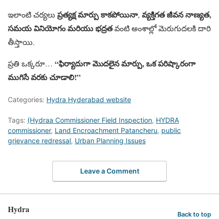
ప్రత్యక్ష మార్పు కాకపోయినా
వ్యక్తిగత జీవన నాణ్యత,
ఇలాంటి చర్యలు
,
సమయ వినియోగం మరియు భద్రత
వంటి అంశాల్లో మెరుగుదలకి దారి
తీస్తాయి.
“ఫిర్యాదుగా మొదలైన మార్పు, ఒక పరిష్కారంగా
ప్రతి ఒక్కరూ…
ముగిసే వరకు చూడాలి!”
Categories:
Hydra Hyderabad website
Tags:
(Hydraa Commissioner Field Inspection
,
HYDRA
commissioner
,
Land Encroachment Patancheru
,
public
grievance redressal
,
Urban Planning Issues
Leave a Comment
Hydra
Back to top