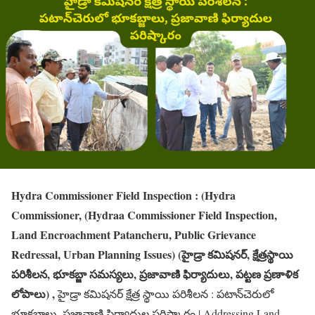
Hydra Commissioner Field Inspection : (Hydra
Commissioner, (Hydraa Commissioner Field Inspection,
Land Encroachment Patancheru, Public Grievance
Redressal, Urban Planning Issues) (హైడ్రా కమిషనర్, క్షేత్రస్థాయి
పరిశీలన, భూకబ్జా సమస్యలు, ప్రజావాణి ఫిర్యాదులు, పట్టణ ప్రణాళిక
లోపాలు) ,
హైడ్రా కమిషనర్ క్షేత్ర స్థాయి పరిశీలన : పటాన్‌చెరులో
భూకబ్జాలు, ప్రజావాణి ఫిర్యాదుల పరిష్కారం | Addressing Land