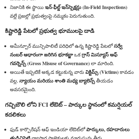
ఇన్-ఫీల్డ్ ఇన్‌స్పెక్షన్లు (In-Field Inspections)
నిజానికి ఈ స్థాయి
వల్లే ప్రజల్లో ప్రభుత్వంపై నమ్మకం పెరుగుతుంది.
కిష్టారెడ్డి పేటలో ప్రభుత్వ భూములపై దాడి
సర్వే
అమీన్పూర్ మున్సిపాలిటీ పరిధిలో ఉన్న కిష్టారెడ్డి పేటలో
నంబర్ ఆధారంగా జరిగిన భూకబ్జా
గ్రాస్ మిస్యూస్ ఆఫ్
ఒక
గవర్నెన్స్ (Gross Misuse of Governance)
లా మారింది.
విక్టిమ్స్ (Victims)
అయితే ఇప్పటికే అక్కడ కట్టుకున్న వారు
కావడం
న్యాయం మరియు శాంతి మధ్య బ్యాలెన్స్
వల్ల,
తీయడం
అవసరమైంది.
గచ్చిబౌలి లోని FCI లేఔట్ – పార్కుల స్థానంలో కమర్షియల్
కదలికలు
పార్కులు, రహదారులు
ఫుడ్ కార్పొరేషన్ ఆఫ్ ఇండియా లేఔట్‌లో
తుడిచిపెట్టి
వ్యాపార ప్రాజెక్టులకు మారుస్తున్న తీరు