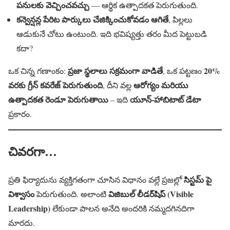
పనులకు వెచ్చించవచ్చు
— ఆర్థిక ఉత్పాదకత పెరుగుతుంది.
కన్వెన్షన్ల పేరిట పార్కులు చేజిక్కించుకోవడం ఆగితే
, పిల్లలు
ఆడుకునే చోటు ఉంటుంది. ఇది భవిష్యత్తు తరం మీద పెట్టుబడి
కదా?
ప్రజా స్థలాలు సక్రమంగా వాడితే
20%
ఒక చిన్న గణాంకం:
, ఒక పట్టణం
వరకు గ్రీన్ కవరేజ్ పెరుగుతుంది
ఆరోగ్యం మరియు
, దీని వల్ల
ఉత్పాదకత రెండూ పెరుగుతాయి
యూన్-హాబిటాట్ డేటా
– ఇది
ప్రకారం.
చివరగా…
సిస్టమ్ పై
ప్రతి ఫిర్యాదును వ్యక్తిగతంగా చూసిన విధానం వల్లే ప్రజల్లో
విశ్వాసం
విజిబుల్ లీడర్‌షిప్ (Visible
పెరుగుతుంది. అలాంటి
Leadership)
లేకుండా పాలన అనేది అందరికి నమ్మదగినదిగా
మారదు.