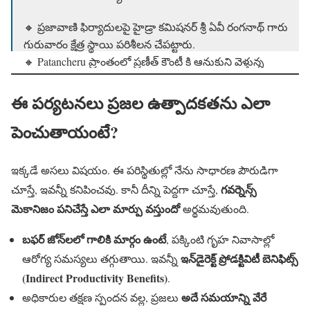
🔸 ప్రజావాణి ఫిర్యాదులపై హైడ్రా కమిషనర్ శ్రీ ఏవీ రంగనాథ్ గారు
గురువారం క్షేత్ర స్థాయి పరిశీలన చేపట్టారు.
🔸 Patancheru ప్రాంతంలో ప్రణీత్ కౌంటీ కి ఆనుకుని వెళ్తున్న
నక్కవాగు నాలా కబ్జాను…
pic.twitter.com/HOdynq1AtB
ఈ పర్యటనలు ప్రజల ఉత్పాదకతను ఎలా
— HYDRAA (@Comm_HYDRAA)
April 24, 2025
పెంచుతాయంటే?
ఇక్కడే అసలు విషయం. ఈ పరిస్థితుల్లో నేను సాధారణ పౌరుడిగా
గవర్నెన్స్
చూస్తే, ఇవన్నీ కనిపించవు. కానీ దీన్ని పెద్దగా చూస్తే,
మెకానిజం పనిచేస్తే ఎలా మార్పు వస్తుందో
అర్థమవుతుంది.
బఫర్ జోన్‌లలో గాలికి మార్గం ఉంటే
, పక్కింటి గృహ నివాసాల్లో
ఇన్‌డైరెక్ట్ ప్రోడక్టివిటీ బెనిఫిట్స్
ఆరోగ్య సమస్యలు తగ్గుతాయి. ఇవన్నీ
(Indirect Productivity Benefits)
.
అదే సమయాన్ని వేరే
అధికారుల తక్షణ స్పందన వల్ల, ప్రజలు