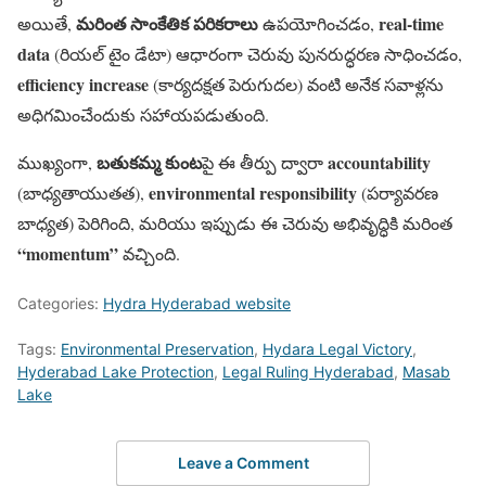
మరింత సాంకేతిక పరికరాలు
real-time
అయితే,
ఉపయోగించడం,
data
(రియల్ టైం డేటా) ఆధారంగా చెరువు పునరుద్ధరణ సాధించడం,
efficiency increase
(కార్యదక్షత పెరుగుదల) వంటి అనేక సవాళ్లను
అధిగమించేందుకు సహాయపడుతుంది.
బతుకమ్మ కుంట
accountability
ముఖ్యంగా,
పై ఈ తీర్పు ద్వారా
environmental responsibility
(బాధ్యతాయుతత),
(పర్యావరణ
బాధ్యత) పెరిగింది, మరియు ఇప్పుడు ఈ చెరువు అభివృద్ధికి మరింత
“momentum”
వచ్చింది.
Categories:
Hydra Hyderabad website
Tags:
Environmental Preservation
,
Hydara Legal Victory
,
Hyderabad Lake Protection
,
Legal Ruling Hyderabad
,
Masab
Lake
Leave a Comment