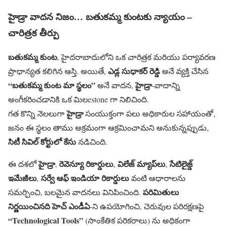
హైడ్రా వాదన నిజం… బతుకమ్మ కుంటకు న్యాయం –
చారిత్రక తీర్పు
బతుకమ్మ కుంట
, హైదరాబాదులోని ఒక చారిత్రక మరియు పర్యావరణ
ఎడ్ల సుధాకర్ రెడ్డి
ప్రాధాన్యత కలిగిన ఆస్తి. అయితే,
అనే వ్యక్తి చేసిన
“బతుకమ్మ కుంట మా స్థలం”
హైడ్రా
అనే వాదన,
-వాదాన్ని
అంగీకరించడానికి ఒక మిలestone గా నిలిచింది.
హైడ్రా
గత కొన్ని నెలలుగా
సంయుక్తంగా పలు అధికారుల సహాయంతో,
జనం ఈ స్థలం తాము అక్రమంగా ఆక్రమించామని అనుకున్నప్పుడు,
సిటీ సివిల్ కోర్టులో కేసు
నడిచింది.
హైడ్రా
రెవెన్యూ రికార్డులు
విలేజ్ మ్యాప్‌లు
సేటిలైజ్డ్
ఈ దశలో
,
,
,
ఇమేజీలు
సర్వే ఆఫ్ ఇండియా రికార్డులు
,
వంటి ఆధారాలను
పరిమితులు
సమర్పించి, బలమైన వాదనలు వినిపించింది.
నిర్ణయించినది
హెచ్ ఎండీఏ
-ని ఉపయోగించి, చెరువుల పరిరక్షణపై
“Technological Tools”
(సాంకేతిక పరికరాలు) ను అధికంగా