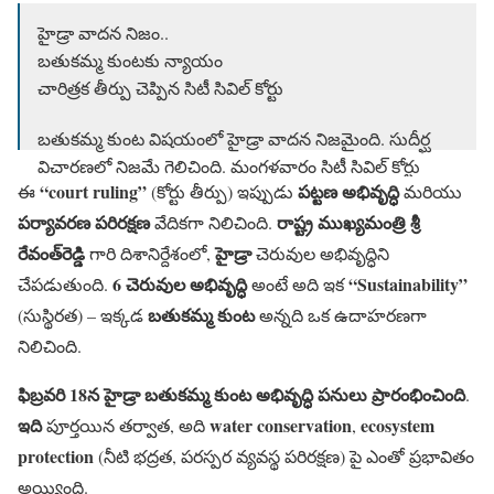
హైడ్రా వాద‌న నిజం..
బ‌తుక‌మ్మ కుంటకు న్యాయం
చారిత్ర‌క తీర్పు చెప్పిన సిటీ సివిల్ కోర్టు
బ‌తుక‌మ్మ కుంట విష‌యంలో హైడ్రా వాద‌న నిజ‌మైంది. సుదీర్ఘ
విచార‌ణ‌లో నిజ‌మే గెలిచింది. మంగ‌ళ‌వారం సిటీ సివిల్ కోర్టు
“court ruling”
పట్టణ అభివృద్ధి
ఈ
(కోర్టు తీర్పు) ఇప్పుడు
మరియు
చారిత్ర‌క తీర్పునిచ్చింది. బ‌తుక‌మ్మ కుంట చెరువు కాదు.. ఆ స్థ‌లం
పర్యావరణ పరిరక్షణ
నాదే అని…
pic.twitter.com/Y4GvFaW8DH
రాష్ట్ర ముఖ్యమంత్రి శ్రీ
వేదికగా నిలిచింది.
రేవంత్‌రెడ్డి
హైడ్రా
గారి దిశానిర్దేశంలో,
చెరువుల అభివృద్ధిని
— HYDRAA (@Comm_HYDRAA)
April 22, 2025
6 చెరువుల అభివృద్ధి
“Sustainability”
చేపడుతుంది.
అంటే అది ఇక
బతుకమ్మ కుంట
(సుస్థిరత) – ఇక్కడ
అన్నది ఒక ఉదాహరణగా
నిలిచింది.
ఫిబ్రవరి 18న హైడ్రా బతుకమ్మ కుంట అభివృద్ధి పనులు ప్రారంభించింది
.
ఇది
water conservation
ecosystem
పూర్తయిన తర్వాత, అది
,
protection
(నీటి భద్రత, పరస్పర వ్యవస్థ పరిరక్షణ) పై ఎంతో ప్రభావితం
అయ్యింది.