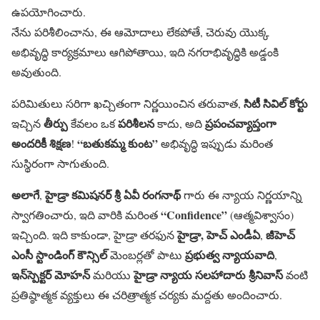
ఉపయోగించారు.
నేను పరిశీలించాను, ఈ ఆమోదాలు లేకపోతే, చెరువు యొక్క
అభివృద్ధి కార్యక్రమాలు ఆగిపోతాయి, ఇది నగరాభివృద్ధికి అడ్డంకి
అవుతుంది.
సిటీ సివిల్ కోర్టు
పరిమితులు సరిగా ఖచ్చితంగా నిర్ణయించిన తరువాత,
తీర్పు
పరిశీలన
ప్రపంచవ్యాప్తంగా
ఇచ్చిన
కేవలం ఒక
కాదు, అది
అందరికీ శిక్షణ
“బతుకమ్మ కుంట”
!
అభివృద్ధి ఇప్పుడు మరింత
సుస్థిరంగా సాగుతుంది.
అలాగే
హైడ్రా క‌మిష‌న‌ర్ శ్రీ ఏవీ రంగనాథ్
,
గారు ఈ న్యాయ నిర్ణయాన్ని
“Confidence”
స్వాగతించారు, ఇది వారికి మరింత
(ఆత్మవిశ్వాసం)
హైడ్రా, హెచ్ ఎండీఏ
జీహెచ్
ఇచ్చింది. ఇది కాకుండా, హైడ్రా తరఫున
,
ఎంసీ
స్టాండింగ్ కౌన్సిల్
ప్రభుత్వ న్యాయవాది
మెంబర్లతో పాటు
,
ఇన్‌స్పెక్ట‌ర్ మోహ‌న్
హైడ్రా న్యాయ స‌ల‌హాదారు శ్రీ‌నివాస్
మరియు
వంటి
ప్రతిష్ఠాత్మక వ్యక్తులు ఈ చరిత్రాత్మక చర్యకు మద్దతు అందించారు.