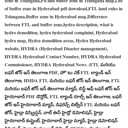
zone in Telangana,Ftl and buffer zone in Telangana map,List
of buffer zone in Hyderabad pdf download,FTL land rules in
Telangana,Buffer zone in Hyderabad map,Difference
between FTL and buffer zone,hydra description, what is
hydro demolition, hydra hyderabad complaint, Hyderabad
hydra map, Hydra demolition areas, Hydra Hyderabad
website, HYDRA (Hyderabad Disaster management),
HYDRA Hyderabad Contact Number, HYDRA Hyderabad
Commissioner, HYDRA Hyderabad News
(FTL మరియు
,
బఫర్ జోన్ ఇన్ తెలంగాణ PDF, హౌ టు చెక్ FTL ల్యాండ్ ఇన్
తెలంగాణ, HMDA FTL మరియు బఫర్ జోన్ ఇన్ తెలంగాణ, FTL
మరియు బఫర్ జోన్ ఇన్ తెలంగాణ మ్యాప్, లిస్ట్ ఆఫ్ బఫర్ జోన్ ఇన్
హైదరాబాద్ PDF డౌన్లోడ్, FTL ల్యాండ్ రూల్స్ ఇన్ తెలంగాణ, బఫర్
జోన్ ఇన్ హైదరాబాద్ మ్యాప్, డిఫరెన్స్ బిట్వీన్ FTL మరియు బఫర్
జోన్, హైడ్రా డిస్క్రిప్షన్, వాట్ ఈస్ హైడ్రో డెమోలిషన్, హైడ్రా
హైదరాబాద్ కంప్లైంట్, హైదరాబాద్ హైడ్రా మ్యాప్, హైడ్రా డెమోలిషన్