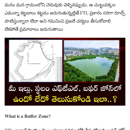
మనం మన గ్రామంలోని చెరువుకు వెళ్ళినప్పుడు, ఆ చుట్టుపక్కల
ఎమన్నా కట్టడాలు కట్టడం జరుగుతున్నట్లితే FTL ప్రకారం సరిగా రూల్స్
పాటిస్తున్నారా లేదా అని గమనించి ప్రజలే చర్యలు తీసుకోవాలి
లేకపోతే ప్రమాదాలు జరుగుతాయి
What is a Buffer Zone?