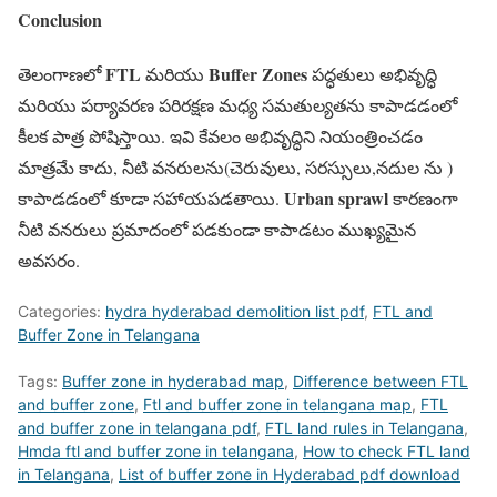
Conclusion
FTL
Buffer Zones
తెలంగాణలో
మరియు
పద్ధతులు అభివృద్ధి
మరియు పర్యావరణ పరిరక్షణ మధ్య సమతుల్యతను కాపాడడంలో
కీలక పాత్ర పోషిస్తాయి. ఇవి కేవలం అభివృద్ధిని నియంత్రించడం
మాత్రమే కాదు, నీటి వనరులను(చెరువులు, సరస్సులు,నదుల ను )
Urban sprawl
కాపాడడంలో కూడా సహాయపడతాయి.
కారణంగా
నీటి వనరులు ప్రమాదంలో పడకుండా కాపాడటం ముఖ్యమైన
అవసరం.
Categories:
hydra hyderabad demolition list pdf
,
FTL and
Buffer Zone in Telangana
Tags:
Buffer zone in hyderabad map
,
Difference between FTL
and buffer zone
,
Ftl and buffer zone in telangana map
,
FTL
and buffer zone in telangana pdf
,
FTL land rules in Telangana
,
Hmda ftl and buffer zone in telangana
,
How to check FTL land
in Telangana
,
List of buffer zone in Hyderabad pdf download