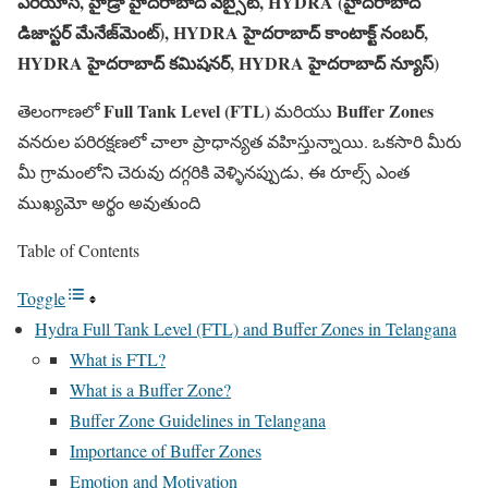
ఏరియాస్, హైడ్రా హైదరాబాద్ వెబ్సైట్, HYDRA (హైదరాబాద్
డిజాస్టర్ మేనేజ్‌మెంట్), HYDRA హైదరాబాద్ కాంటాక్ట్ నంబర్,
HYDRA హైదరాబాద్ కమిషనర్, HYDRA హైదరాబాద్ న్యూస్)
Full Tank Level (FTL)
Buffer Zones
తెలంగాణలో
మరియు
వనరుల పరిరక్షణలో చాలా ప్రాధాన్యత వహిస్తున్నాయి. ఒకసారి మీరు
మీ గ్రామంలోని చెరువు దగ్గరికి వెళ్ళినప్పుడు, ఈ రూల్స్ ఎంత
ముఖ్యమో అర్థం అవుతుంది
Table of Contents
Toggle
Hydra Full Tank Level (FTL) and Buffer Zones in Telangana
What is FTL?
What is a Buffer Zone?
Buffer Zone Guidelines in Telangana
Importance of Buffer Zones
Emotion and Motivation