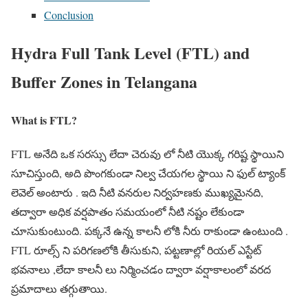
Conclusion
Hydra Full Tank Level (FTL) and
Buffer Zones in Telangana
What is FTL?
FTL అనేది ఒక సరస్సు లేదా చెరువు లో నీటి యొక్క గరిష్ట స్థాయిని
సూచిస్తుంది, అది పొంగకుండా నిల్వ చేయగల స్థాయి ని ఫుల్ ట్యాంక్
లెవెల్ అంటారు . ఇది నీటి వనరుల నిర్వహణకు ముఖ్యమైనది,
తద్వారా అధిక వర్షపాతం సమయంలో నీటి నష్టం లేకుండా
చూసుకుంటుంది. పక్కనే ఉన్న కాలనీ లోకి నీరు రాకుండా ఉంటుంది .
FTL రూల్స్ ని పరిగణలోకి తీసుకుని, పట్టణాల్లో రియల్ ఎస్టేట్
భవనాలు ,లేదా కాలనీ లు నిర్మించడం ద్వారా వర్షాకాలంలో వరద
ప్రమాదాలు తగ్గుతాయి.