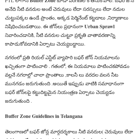
Buffer Zone
FTL లాగానే
కూడా పరిగణలోకి తీసుకోవాలి. బఫర్ జోన్
అనేది నీటి వనరుల అంటే చెరువులు లేదా సరస్సులు లేదా నదుల
చుట్టుపక్కల ఉండే ప్రాంతం, అక్కడ పెర్మినేంట్ కట్టడాలు ,నిర్మాణాలు
Urban Sprawl
నిషేధించబడతాయి. ఈ జోన్‌లు ప్రధానంగా
నివారించడానికి, నీటి వనరుల చుట్టూ ప్రకృతి వాతావరణాన్ని
కాపాడుకోవడానికి ఏర్పాటు చెయ్యబడ్డాయి.
నగరంలో ప్రతి రియల్ ఎస్టేట్ వ్యాపారి బఫర్ జోన్ నియమాలను
ఖచ్చితంగా పాటించాలి . గతంలో, ఈ నియమాలు పాటించకపోవడం
వల్లనే నగరాల్లో చాలా ప్రాంతాలు ,కాలనీ లు వరదల వలన నీట
మునగడం జరుగుతుంది .అయితే ఇప్పుడు వాటికి సమాధానంగా
బఫర్ జోన్‌లపై కట్టుదిట్టమైన నియంత్రణ ఏర్పాటు చెయ్యడం
జరుగుతుంది .
Buffer Zone Guidelines in Telangana
తెలంగాణలో బఫర్ జోన్ల మార్గదర్శకాలు నీటి వనరుల( చెరువులు లేదా