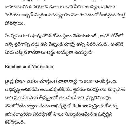
కాపాడటానికి ఉపయోగపడతాయి. ఇవి నీటి కాలుష్యం, వరదలు,
మరియు ఆర్బన్ విస్తరణ సమస్యలను నివారించడంలో కీలకమైన పాత్ర
పోషిస్తాయి.
మీ స్నేహితుడు ఫార్మ్ హౌస్ కోసం స్థలం వెతుకుతుంటే , బఫర్ జోన్‌లో
ఉన్న ప్రదేశాన్ని వద్దు అని చెప్పండి రూల్స్ అన్ని వివరించండి . అతనికి
మీరు చెప్పిన కారణాలు అర్థం అయ్యేలా చెయ్యండి .
Emotion and Motivation
హైడ్ర కూల్చి వెతలు చూస్తుంటే చాలాసార్లు “Stress” అనిపిస్తుంది.
అభివృద్ధి అవసరమే అయినప్పటికీ, పర్యావరణ పరిరక్షణను మర్చిపోతే
దాని ప్రభావం ఎంత తీవ్రమైందో తెలుసుకోవాలి. ప్రకృతిని అర్థం
Balance
చేసుకోవడం ద్వారా మనం అభివృద్ధిలో
సృష్టించుకోవచ్చు,
ఇది పర్యావరణ పరిరక్షణతో పాటు సమర్థవంతమైన అభివృద్ధిని
కలిగిస్తుంది.