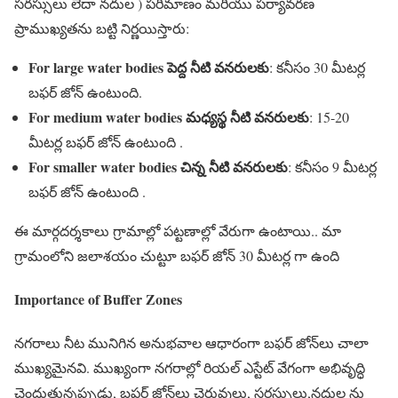
సరస్సులు లేదా నదుల ) పరిమాణం మరియు పర్యావరణ
ప్రాముఖ్యతను బట్టి నిర్ణయిస్తారు:
For large water bodies పెద్ద నీటి వనరులకు
: కనీసం 30 మీటర్ల
బఫర్ జోన్ ఉంటుంది.
For medium water bodies మధ్యస్థ నీటి వనరులకు
: 15-20
మీటర్ల బఫర్ జోన్ ఉంటుంది .
For smaller water bodies చిన్న నీటి వనరులకు
: కనీసం 9 మీటర్ల
బఫర్ జోన్ ఉంటుంది .
ఈ మార్గదర్శకాలు గ్రామాల్లో పట్టణాల్లో వేరుగా ఉంటాయి.. మా
గ్రామంలోని జలాశయం చుట్టూ బఫర్ జోన్ 30 మీటర్ల గా ఉంది
Importance of Buffer Zones
నగరాలు నీట మునిగిన అనుభవాల ఆధారంగా బఫర్ జోన్‌లు చాలా
ముఖ్యమైనవి. ముఖ్యంగా నగరాల్లో రియల్ ఎస్టేట్ వేగంగా అభివృద్ధి
చెందుతున్నప్పుడు, బఫర్ జోన్‌లు చెరువులు, సరస్సులు,నదుల ను