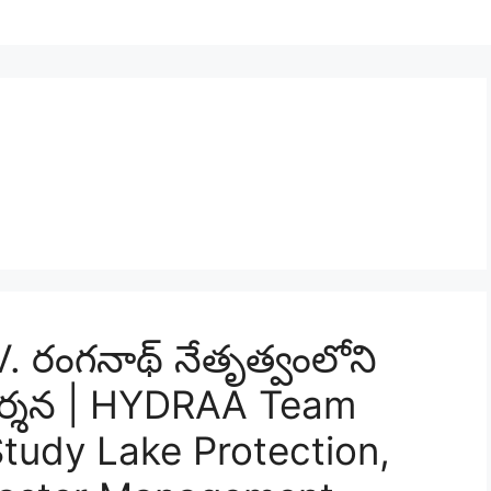
 రంగనాథ్ నేతృత్వంలోని
దర్శన | HYDRAA Team
Study Lake Protection,