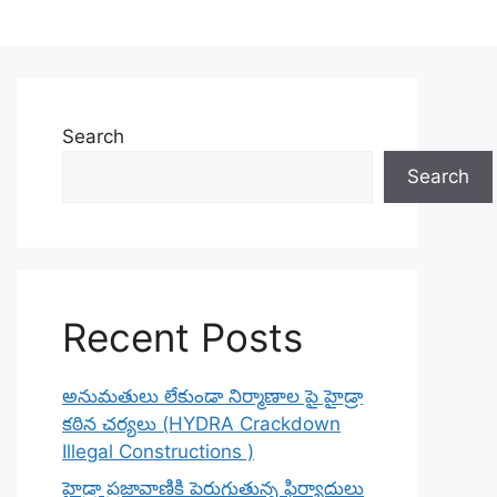
Search
Search
Recent Posts
అనుమతులు లేకుండా నిర్మాణాల పై హైడ్రా
కఠిన చర్యలు (HYDRA Crackdown
Illegal Constructions )
హైడ్రా ప్రజావాణికి పెరుగుతున్న ఫిర్యాదులు