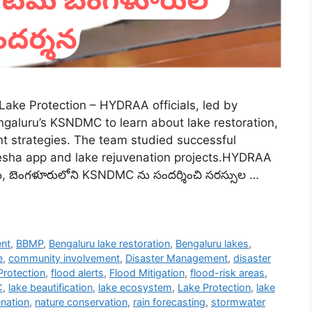
ake Protection – HYDRAA officials, led by
galuru’s KSNDMC to learn about lake restoration,
t strategies. The team studied successful
esha app and lake rejuvenation projects.HYDRAA
లు, బెంగళూరులోని KSNDMC ను సందర్శించి సరస్సుల …
ent
,
BBMP
,
Bengaluru lake restoration
,
Bengaluru lakes
,
e
,
community involvement
,
Disaster Management
,
disaster
Protection
,
flood alerts
,
Flood Mitigation
,
flood-risk areas
,
C
,
lake beautification
,
lake ecosystem
,
Lake Protection
,
lake
enation
,
nature conservation
,
rain forecasting
,
stormwater