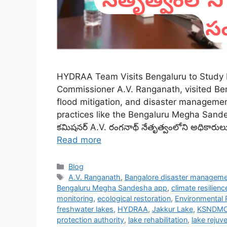
HYDRAA Team Visits Bengaluru to Study L
Commissioner A.V. Ranganath, visited Ben
flood mitigation, and disaster managemen
practices like the Bengaluru Megha Sand
కమిషనర్ A.V. రంగనాథ్ నేతృత్వంలోని అధికారు
Read more
Categories
Blog
Tags
A.V. Ranganath
,
Bangalore disaster managem
Bengaluru Megha Sandesha app
,
climate resilienc
monitoring
,
ecological restoration
,
Environmental 
freshwater lakes
,
HYDRAA
,
Jakkur Lake
,
KSNDM
protection authority
,
lake rehabilitation
,
lake rejuv