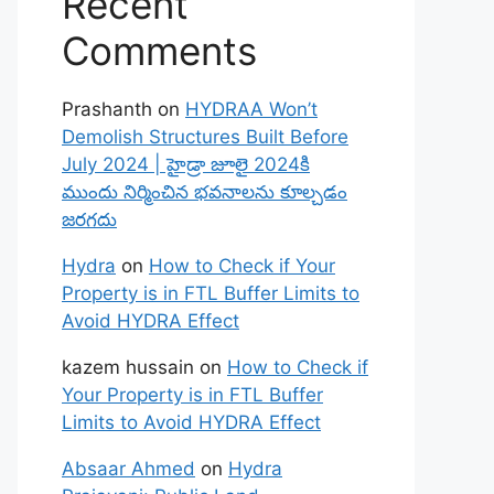
Recent
Comments
Prashanth
on
HYDRAA Won’t
Demolish Structures Built Before
July 2024 | హైడ్రా జూలై 2024కి
ముందు నిర్మించిన భవనాలను కూల్చడం
జరగదు
Hydra
on
How to Check if Your
Property is in FTL Buffer Limits to
Avoid HYDRA Effect
kazem hussain
on
How to Check if
Your Property is in FTL Buffer
Limits to Avoid HYDRA Effect
Absaar Ahmed
on
Hydra