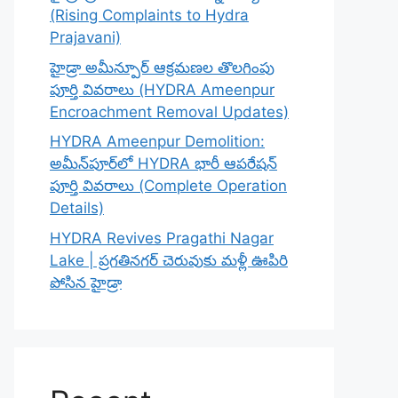
(Rising Complaints to Hydra
Prajavani)
హైడ్రా అమీన్పూర్ ఆక్రమణల తొలగింపు
పూర్తి వివరాలు (HYDRA Ameenpur
Encroachment Removal Updates)
HYDRA Ameenpur Demolition:
అమీన్‌పూర్‌లో HYDRA భారీ ఆపరేషన్
పూర్తి వివరాలు (Complete Operation
Details)
HYDRA Revives Pragathi Nagar
Lake | ప్రగతినగర్ చెరువుకు మళ్లీ ఊపిరి
పోసిన హైడ్రా