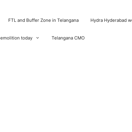
FTL and Buffer Zone in Telangana
Hydra Hyderabad w
emolition today
Telangana CMO