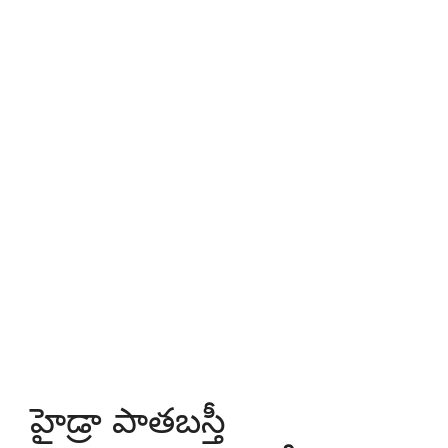
హైడ్రా పాతబస్తీ