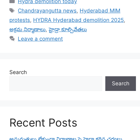
Categories
Hydra demolition today
Tags
Chandrayangutta news
,
Hyderabad MIM
protests
,
HYDRA Hyderabad demolition 2025
,
అక్రమ నిర్మాణాలు
,
హైడ్రా కూల్చివేతలు
Leave a comment
Search
Search
Recent Posts
అనుమతులు లేకుండా నిర్మాణాల పై హైడ్రా కఠిన చర్యలు