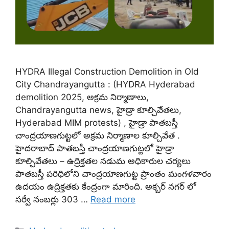
HYDRA Illegal Construction Demolition in Old
City Chandrayangutta : (HYDRA Hyderabad
demolition 2025, అక్రమ నిర్మాణాలు,
Chandrayangutta news, హైడ్రా కూల్చివేతలు,
Hyderabad MIM protests) , హైడ్రా పాతబస్తీ
చాంద్రయాణగుట్టలో అక్రమ నిర్మాణాల కూల్చివేత .
హైదరాబాద్ పాతబస్తీ చాంద్రయాణగుట్టలో హైడ్రా
కూల్చివేతలు – ఉద్రిక్తతల నడుమ అధికారుల చర్యలు
పాతబస్తీ పరిధిలోని చాంద్రయాణగుట్ట ప్రాంతం మంగళవారం
ఉదయం ఉద్రిక్తతకు కేంద్రంగా మారింది. అక్బర్ నగర్ లో
సర్వే నంబర్లు 303 …
Read more